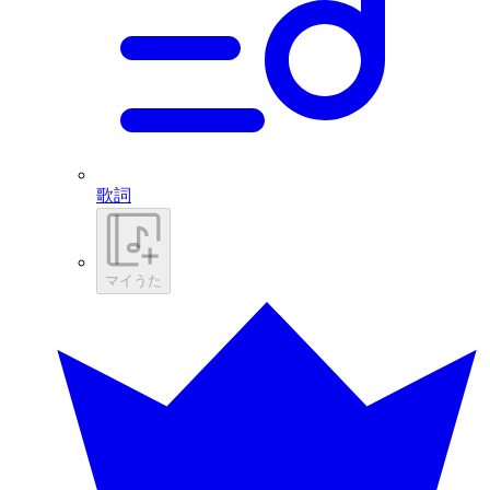
歌詞
マイうた