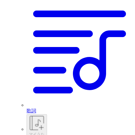
歌詞
マイうた