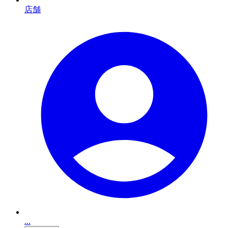
店舗
...