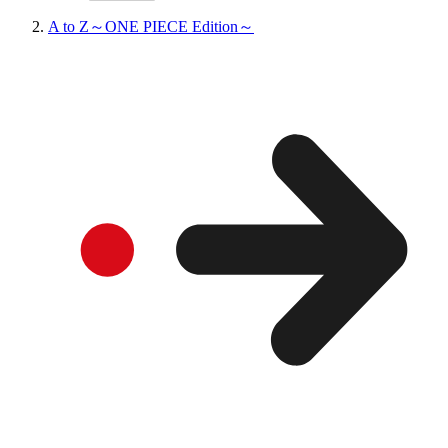
A to Z～ONE PIECE Edition～