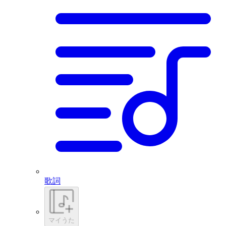
歌詞
マイうた