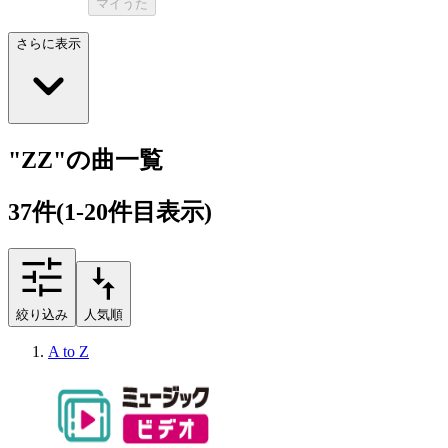
マイうた
さらに表示
"ZZ"の曲一覧
37
件
(1-20件目表示)
絞り込み
人気順
A to Z