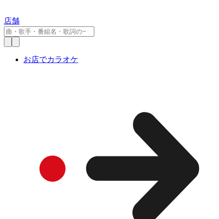
店舗
お店でカラオケ