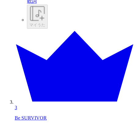
歌詞
マイうた
3
Be SURVIVOR