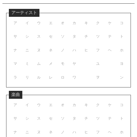
アーティスト
ア
イ
ウ
エ
オ
カ
キ
ク
ケ
コ
サ
シ
ス
セ
ソ
タ
チ
ツ
テ
ト
ナ
ニ
ヌ
ネ
ノ
ハ
ヒ
フ
ヘ
ホ
マ
ミ
ム
メ
モ
ヤ
ユ
ヨ
ラ
リ
ル
レ
ロ
ワ
ヲ
ン
楽曲
ア
イ
ウ
エ
オ
カ
キ
ク
ケ
コ
サ
シ
ス
セ
ソ
タ
チ
ツ
テ
ト
ナ
ニ
ヌ
ネ
ノ
ハ
ヒ
フ
ヘ
ホ