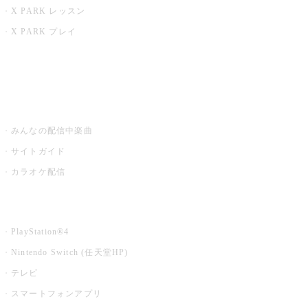
X PARK レッスン
X PARK プレイ
みるハコ
うたスキ ミュージックポスト
みんなの配信中楽曲
サイトガイド
カラオケ配信
家庭用カラオケ
PlayStation®4
Nintendo Switch (任天堂HP)
テレビ
スマートフォンアプリ