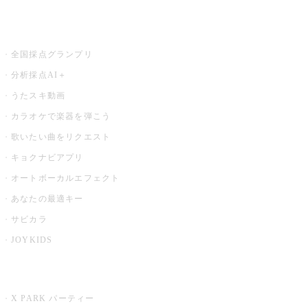
お店でもっと楽しむ
全国採点グランプリ
分析採点AI＋
うたスキ動画
カラオケで楽器を弾こう
歌いたい曲をリクエスト
キョクナビアプリ
オートボーカルエフェクト
あなたの最適キー
サビカラ
JOYKIDS
X PARK
X PARK パーティー