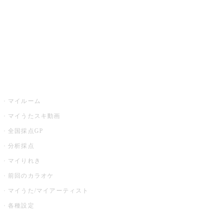
カラオケ店舗検索
全国カラオケ大会
イベント・キャンペーン
うたスキ
マイルーム
マイうたスキ動画
全国採点GP
分析採点
マイりれき
前回のカラオケ
マイうた/マイアーティスト
各種設定