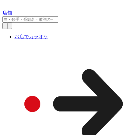
店舗
お店でカラオケ