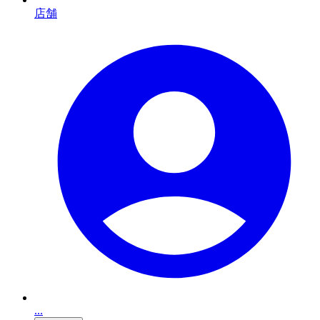
店舗
...