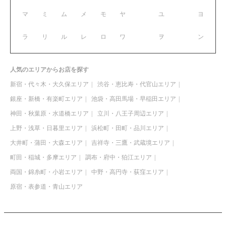
マ
ミ
ム
メ
モ
ヤ
ユ
ヨ
ラ
リ
ル
レ
ロ
ワ
ヲ
ン
人気のエリアからお店を探す
新宿・代々木・大久保エリア
渋谷・恵比寿・代官山エリア
銀座・新橋・有楽町エリア
池袋・高田馬場・早稲田エリア
神田・秋葉原・水道橋エリア
立川・八王子周辺エリア
上野・浅草・日暮里エリア
浜松町・田町・品川エリア
大井町・蒲田・大森エリア
吉祥寺・三鷹・武蔵境エリア
町田・稲城・多摩エリア
調布・府中・狛江エリア
両国・錦糸町・小岩エリア
中野・高円寺・荻窪エリア
原宿・表参道・青山エリア