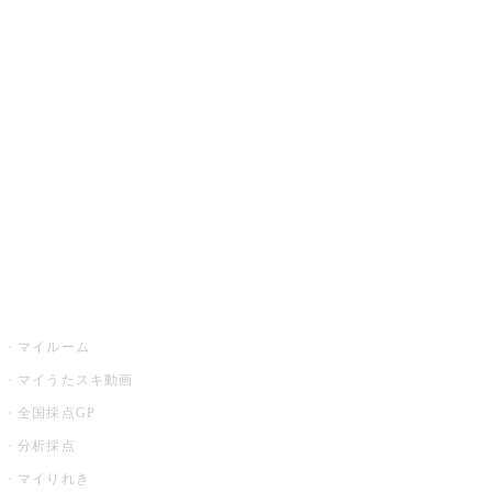
JOYSOUND.comトップ
カラオケ楽曲・歌詞検索
カラオケ店舗検索
全国カラオケ大会
イベント・キャンペーン
うたスキ
マイルーム
マイうたスキ動画
全国採点GP
分析採点
マイりれき