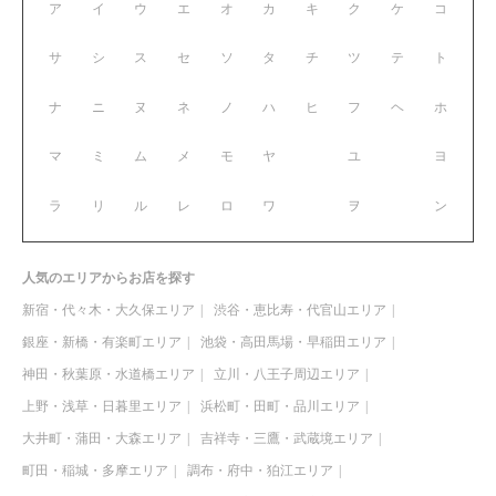
ア
イ
ウ
エ
オ
カ
キ
ク
ケ
コ
サ
シ
ス
セ
ソ
タ
チ
ツ
テ
ト
ナ
ニ
ヌ
ネ
ノ
ハ
ヒ
フ
ヘ
ホ
マ
ミ
ム
メ
モ
ヤ
ユ
ヨ
ラ
リ
ル
レ
ロ
ワ
ヲ
ン
人気のエリアからお店を探す
新宿・代々木・大久保エリア
渋谷・恵比寿・代官山エリア
銀座・新橋・有楽町エリア
池袋・高田馬場・早稲田エリア
神田・秋葉原・水道橋エリア
立川・八王子周辺エリア
上野・浅草・日暮里エリア
浜松町・田町・品川エリア
大井町・蒲田・大森エリア
吉祥寺・三鷹・武蔵境エリア
町田・稲城・多摩エリア
調布・府中・狛江エリア