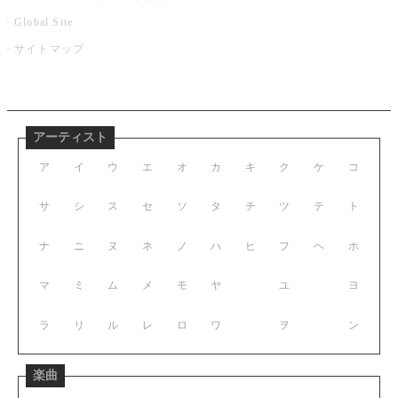
Global Site
サイトマップ
アーティスト
ア
イ
ウ
エ
オ
カ
キ
ク
ケ
コ
サ
シ
ス
セ
ソ
タ
チ
ツ
テ
ト
ナ
ニ
ヌ
ネ
ノ
ハ
ヒ
フ
ヘ
ホ
マ
ミ
ム
メ
モ
ヤ
ユ
ヨ
ラ
リ
ル
レ
ロ
ワ
ヲ
ン
楽曲