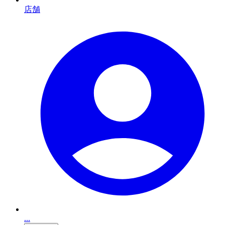
店舗
...