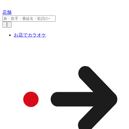
店舗
お店でカラオケ