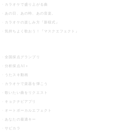
カラオケで盛り上がる曲
あの日、あの時、あの音楽。
カラオケの楽しみ方『新様式』
気持ちよく歌おう！『マスクエフェクト』
お店でもっと楽しむ
全国採点グランプリ
分析採点AI＋
うたスキ動画
カラオケで楽器を弾こう
歌いたい曲をリクエスト
キョクナビアプリ
オートボーカルエフェクト
あなたの最適キー
サビカラ