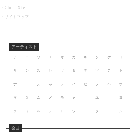
Global Site
サイトマップ
アーティスト
ア
イ
ウ
エ
オ
カ
キ
ク
ケ
コ
サ
シ
ス
セ
ソ
タ
チ
ツ
テ
ト
ナ
ニ
ヌ
ネ
ノ
ハ
ヒ
フ
ヘ
ホ
マ
ミ
ム
メ
モ
ヤ
ユ
ヨ
ラ
リ
ル
レ
ロ
ワ
ヲ
ン
楽曲