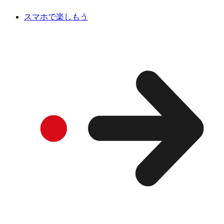
スマホで楽しもう