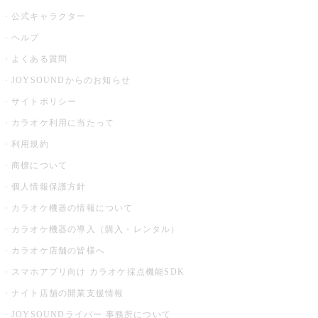
公式キャラクター
ヘルプ
よくある質問
JOYSOUNDからのお知らせ
サイトポリシー
カラオケ利用に当たって
利用規約
商標について
個人情報保護方針
カラオケ機器の情報について
カラオケ機器の導入（購入・レンタル）
カラオケ店舗の皆様へ
スマホアプリ向け カラオケ採点機能SDK
ナイト店舗の開業支援情報
JOYSOUNDライバー 事務所について