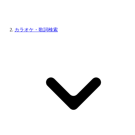
カラオケ・歌詞検索