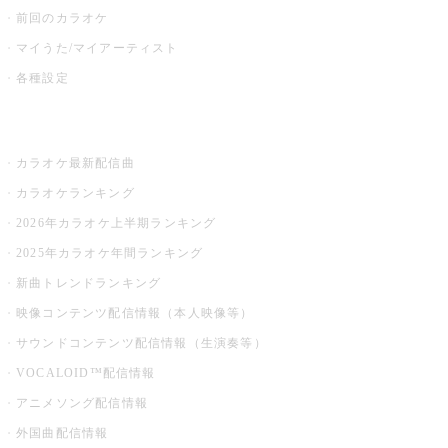
前回のカラオケ
マイうた/マイアーティスト
各種設定
お店でカラオケ
カラオケ最新配信曲
カラオケランキング
2026年カラオケ上半期ランキング
2025年カラオケ年間ランキング
新曲トレンドランキング
映像コンテンツ配信情報（本人映像等）
サウンドコンテンツ配信情報（生演奏等）
VOCALOID™配信情報
アニメソング配信情報
外国曲配信情報