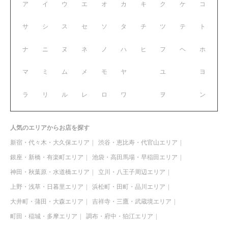
ア
イ
ウ
エ
オ
カ
キ
ク
ケ
コ
サ
シ
ス
セ
ソ
タ
チ
ツ
テ
ト
ナ
ニ
ヌ
ネ
ノ
ハ
ヒ
フ
ヘ
ホ
マ
ミ
ム
メ
モ
ヤ
ユ
ヨ
ラ
リ
ル
レ
ロ
ワ
ヲ
ン
人気のエリアからお店を探す
新宿・代々木・大久保エリア
渋谷・恵比寿・代官山エリア
銀座・新橋・有楽町エリア
池袋・高田馬場・早稲田エリア
神田・秋葉原・水道橋エリア
立川・八王子周辺エリア
上野・浅草・日暮里エリア
浜松町・田町・品川エリア
大井町・蒲田・大森エリア
吉祥寺・三鷹・武蔵境エリア
町田・稲城・多摩エリア
調布・府中・狛江エリア