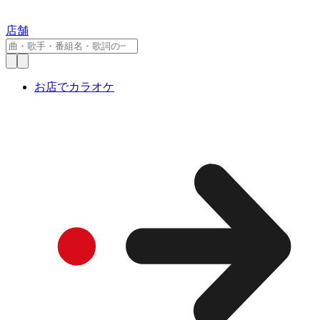
店舗
お店でカラオケ