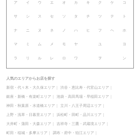
ア
イ
ウ
エ
オ
カ
キ
ク
ケ
コ
サ
シ
ス
セ
ソ
タ
チ
ツ
テ
ト
ナ
ニ
ヌ
ネ
ノ
ハ
ヒ
フ
ヘ
ホ
マ
ミ
ム
メ
モ
ヤ
ユ
ヨ
ラ
リ
ル
レ
ロ
ワ
ヲ
ン
人気のエリアからお店を探す
新宿・代々木・大久保エリア
渋谷・恵比寿・代官山エリア
銀座・新橋・有楽町エリア
池袋・高田馬場・早稲田エリア
神田・秋葉原・水道橋エリア
立川・八王子周辺エリア
上野・浅草・日暮里エリア
浜松町・田町・品川エリア
大井町・蒲田・大森エリア
吉祥寺・三鷹・武蔵境エリア
町田・稲城・多摩エリア
調布・府中・狛江エリア