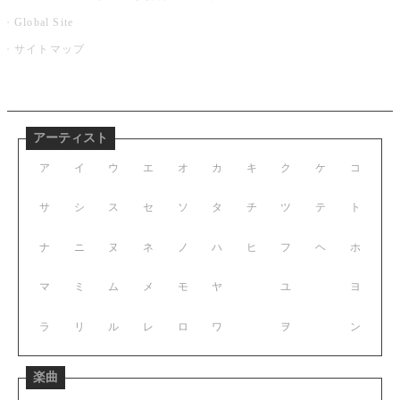
Global Site
サイトマップ
アーティスト
ア
イ
ウ
エ
オ
カ
キ
ク
ケ
コ
サ
シ
ス
セ
ソ
タ
チ
ツ
テ
ト
ナ
ニ
ヌ
ネ
ノ
ハ
ヒ
フ
ヘ
ホ
マ
ミ
ム
メ
モ
ヤ
ユ
ヨ
ラ
リ
ル
レ
ロ
ワ
ヲ
ン
楽曲