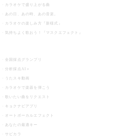
カラオケで盛り上がる曲
あの日、あの時、あの音楽。
カラオケの楽しみ方『新様式』
気持ちよく歌おう！『マスクエフェクト』
お店でもっと楽しむ
全国採点グランプリ
分析採点AI＋
うたスキ動画
カラオケで楽器を弾こう
歌いたい曲をリクエスト
キョクナビアプリ
オートボーカルエフェクト
あなたの最適キー
サビカラ