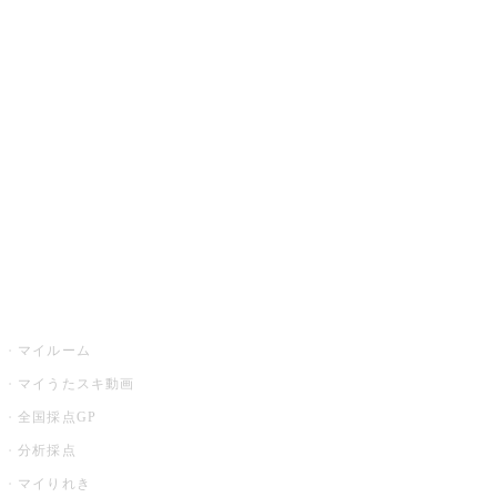
JOYSOUND.comトップ
カラオケ楽曲・歌詞検索
カラオケ店舗検索
全国カラオケ大会
イベント・キャンペーン
うたスキ
マイルーム
マイうたスキ動画
全国採点GP
分析採点
マイりれき