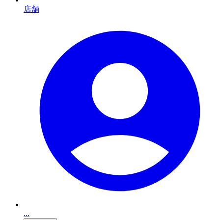
店舗
...