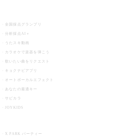
お店でもっと楽しむ
全国採点グランプリ
分析採点AI＋
うたスキ動画
カラオケで楽器を弾こう
歌いたい曲をリクエスト
キョクナビアプリ
オートボーカルエフェクト
あなたの最適キー
サビカラ
JOYKIDS
X PARK
X PARK パーティー