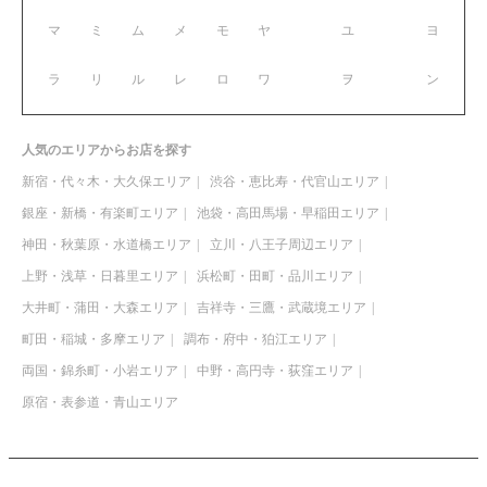
マ
ミ
ム
メ
モ
ヤ
ユ
ヨ
ラ
リ
ル
レ
ロ
ワ
ヲ
ン
人気のエリアからお店を探す
新宿・代々木・大久保エリア
渋谷・恵比寿・代官山エリア
銀座・新橋・有楽町エリア
池袋・高田馬場・早稲田エリア
神田・秋葉原・水道橋エリア
立川・八王子周辺エリア
上野・浅草・日暮里エリア
浜松町・田町・品川エリア
大井町・蒲田・大森エリア
吉祥寺・三鷹・武蔵境エリア
町田・稲城・多摩エリア
調布・府中・狛江エリア
両国・錦糸町・小岩エリア
中野・高円寺・荻窪エリア
原宿・表参道・青山エリア