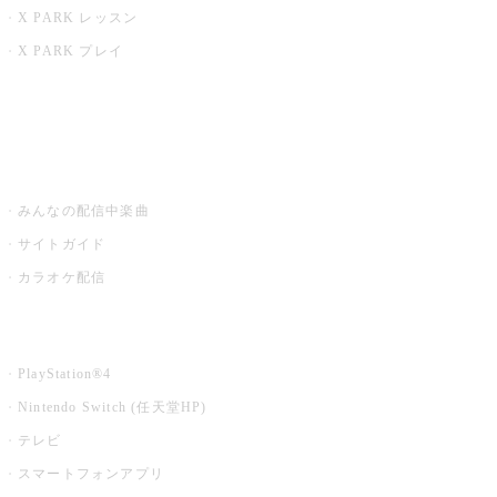
X PARK レッスン
X PARK プレイ
みるハコ
うたスキ ミュージックポスト
みんなの配信中楽曲
サイトガイド
カラオケ配信
家庭用カラオケ
PlayStation®4
Nintendo Switch (任天堂HP)
テレビ
スマートフォンアプリ