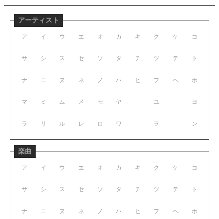
アーティスト
ア
イ
ウ
エ
オ
カ
キ
ク
ケ
コ
サ
シ
ス
セ
ソ
タ
チ
ツ
テ
ト
ナ
ニ
ヌ
ネ
ノ
ハ
ヒ
フ
ヘ
ホ
マ
ミ
ム
メ
モ
ヤ
ユ
ヨ
ラ
リ
ル
レ
ロ
ワ
ヲ
ン
楽曲
ア
イ
ウ
エ
オ
カ
キ
ク
ケ
コ
サ
シ
ス
セ
ソ
タ
チ
ツ
テ
ト
ナ
ニ
ヌ
ネ
ノ
ハ
ヒ
フ
ヘ
ホ