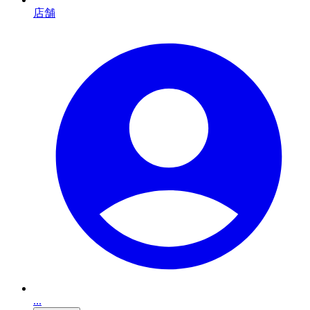
店舗
...