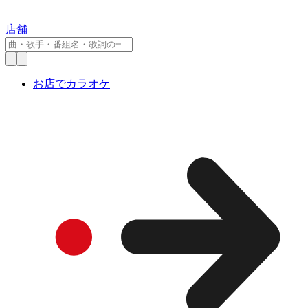
店舗
お店でカラオケ