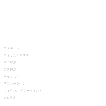
カラオケ店舗検索
全国カラオケ大会
イベント・キャンペーン
うたスキ
マイルーム
マイうたスキ動画
全国採点GP
分析採点
マイりれき
前回のカラオケ
マイうた/マイアーティスト
各種設定