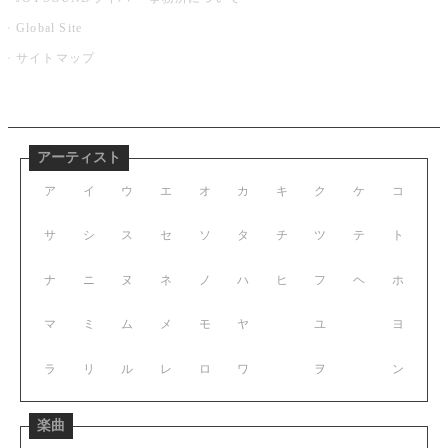
Global Site
サイトマップ
アーティスト
ア
イ
ウ
エ
オ
カ
キ
ク
ケ
コ
サ
シ
ス
セ
ソ
タ
チ
ツ
テ
ト
ナ
ニ
ヌ
ネ
ノ
ハ
ヒ
フ
ヘ
ホ
マ
ミ
ム
メ
モ
ヤ
ユ
ヨ
ラ
リ
ル
レ
ロ
ワ
ヲ
ン
楽曲