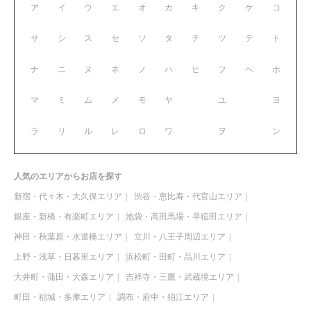
ア
イ
ウ
エ
オ
カ
キ
ク
ケ
コ
サ
シ
ス
セ
ソ
タ
チ
ツ
テ
ト
ナ
ニ
ヌ
ネ
ノ
ハ
ヒ
フ
ヘ
ホ
マ
ミ
ム
メ
モ
ヤ
ユ
ヨ
ラ
リ
ル
レ
ロ
ワ
ヲ
ン
人気のエリアからお店を探す
新宿・代々木・大久保エリア
渋谷・恵比寿・代官山エリア
銀座・新橋・有楽町エリア
池袋・高田馬場・早稲田エリア
神田・秋葉原・水道橋エリア
立川・八王子周辺エリア
上野・浅草・日暮里エリア
浜松町・田町・品川エリア
大井町・蒲田・大森エリア
吉祥寺・三鷹・武蔵境エリア
町田・稲城・多摩エリア
調布・府中・狛江エリア