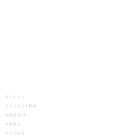
JOYSOUND.comトップ
カラオケ楽曲・歌詞検索
カラオケ店舗検索
全国カラオケ大会
イベント・キャンペーン
うたスキ
マイルーム
マイうたスキ動画
全国採点GP
分析採点
マイりれき