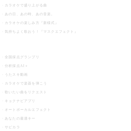
カラオケで盛り上がる曲
あの日、あの時、あの音楽。
カラオケの楽しみ方『新様式』
気持ちよく歌おう！『マスクエフェクト』
お店でもっと楽しむ
全国採点グランプリ
分析採点AI＋
うたスキ動画
カラオケで楽器を弾こう
歌いたい曲をリクエスト
キョクナビアプリ
オートボーカルエフェクト
あなたの最適キー
サビカラ