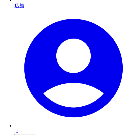
店舗
...