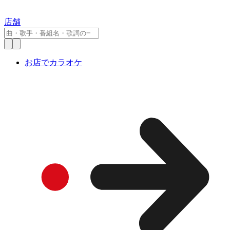
店舗
お店でカラオケ