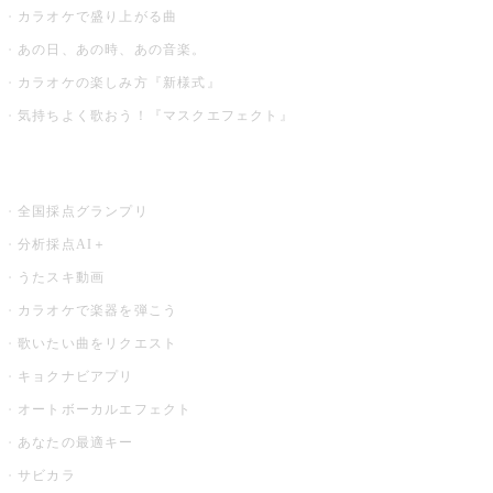
カラオケで盛り上がる曲
あの日、あの時、あの音楽。
カラオケの楽しみ方『新様式』
気持ちよく歌おう！『マスクエフェクト』
お店でもっと楽しむ
全国採点グランプリ
分析採点AI＋
うたスキ動画
カラオケで楽器を弾こう
歌いたい曲をリクエスト
キョクナビアプリ
オートボーカルエフェクト
あなたの最適キー
サビカラ