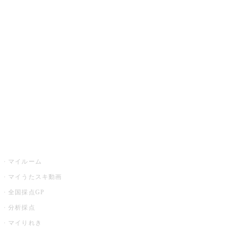
JOYSOUND.comトップ
カラオケ楽曲・歌詞検索
カラオケ店舗検索
全国カラオケ大会
イベント・キャンペーン
うたスキ
マイルーム
マイうたスキ動画
全国採点GP
分析採点
マイりれき