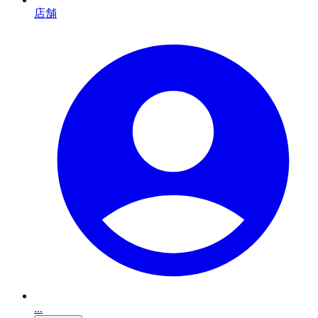
店舗
...