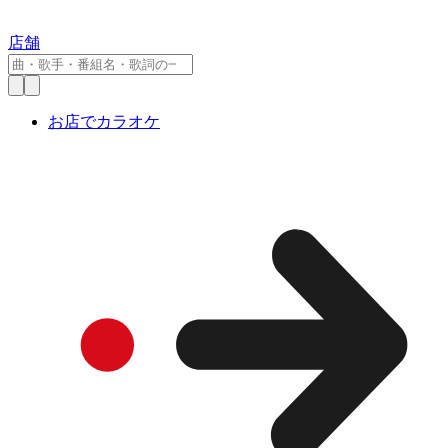
店舗
お店でカラオケ