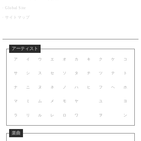
Global Site
サイトマップ
アーティスト
ア
イ
ウ
エ
オ
カ
キ
ク
ケ
コ
サ
シ
ス
セ
ソ
タ
チ
ツ
テ
ト
ナ
ニ
ヌ
ネ
ノ
ハ
ヒ
フ
ヘ
ホ
マ
ミ
ム
メ
モ
ヤ
ユ
ヨ
ラ
リ
ル
レ
ロ
ワ
ヲ
ン
楽曲