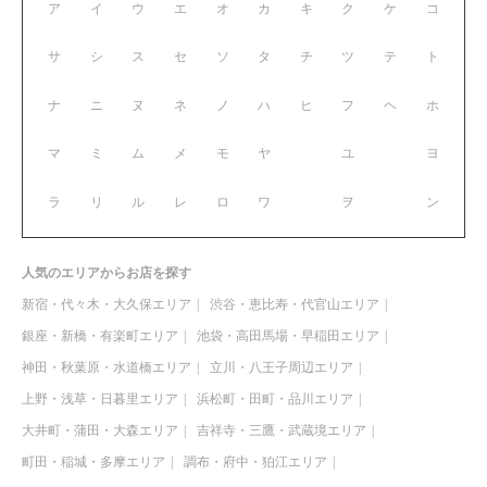
ア
イ
ウ
エ
オ
カ
キ
ク
ケ
コ
サ
シ
ス
セ
ソ
タ
チ
ツ
テ
ト
ナ
ニ
ヌ
ネ
ノ
ハ
ヒ
フ
ヘ
ホ
マ
ミ
ム
メ
モ
ヤ
ユ
ヨ
ラ
リ
ル
レ
ロ
ワ
ヲ
ン
人気のエリアからお店を探す
新宿・代々木・大久保エリア
渋谷・恵比寿・代官山エリア
銀座・新橋・有楽町エリア
池袋・高田馬場・早稲田エリア
神田・秋葉原・水道橋エリア
立川・八王子周辺エリア
上野・浅草・日暮里エリア
浜松町・田町・品川エリア
大井町・蒲田・大森エリア
吉祥寺・三鷹・武蔵境エリア
町田・稲城・多摩エリア
調布・府中・狛江エリア