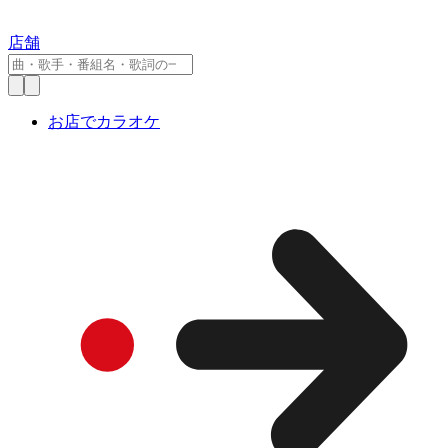
店舗
お店でカラオケ