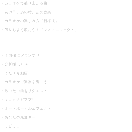
カラオケで盛り上がる曲
あの日、あの時、あの音楽。
カラオケの楽しみ方『新様式』
気持ちよく歌おう！『マスクエフェクト』
お店でもっと楽しむ
全国採点グランプリ
分析採点AI＋
うたスキ動画
カラオケで楽器を弾こう
歌いたい曲をリクエスト
キョクナビアプリ
オートボーカルエフェクト
あなたの最適キー
サビカラ