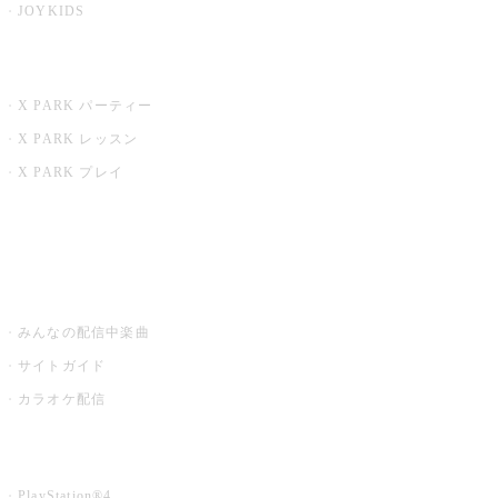
JOYKIDS
X PARK
X PARK パーティー
X PARK レッスン
X PARK プレイ
みるハコ
うたスキ ミュージックポスト
みんなの配信中楽曲
サイトガイド
カラオケ配信
家庭用カラオケ
PlayStation®4