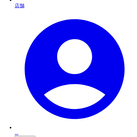
店舗
...