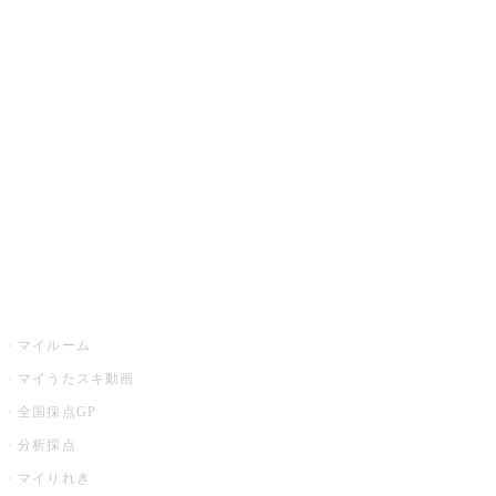
JOYSOUND.comトップ
カラオケ楽曲・歌詞検索
カラオケ店舗検索
全国カラオケ大会
イベント・キャンペーン
うたスキ
マイルーム
マイうたスキ動画
全国採点GP
分析採点
マイりれき