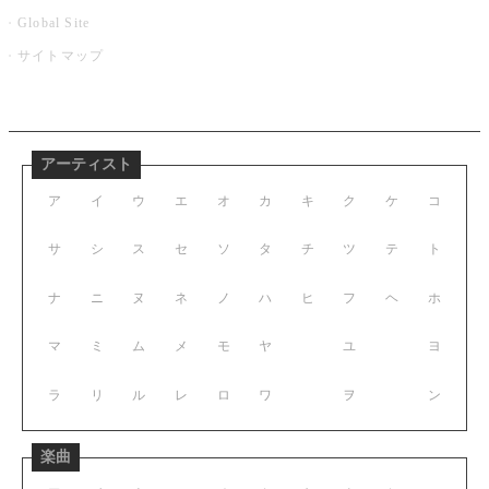
Global Site
サイトマップ
アーティスト
ア
イ
ウ
エ
オ
カ
キ
ク
ケ
コ
サ
シ
ス
セ
ソ
タ
チ
ツ
テ
ト
ナ
ニ
ヌ
ネ
ノ
ハ
ヒ
フ
ヘ
ホ
マ
ミ
ム
メ
モ
ヤ
ユ
ヨ
ラ
リ
ル
レ
ロ
ワ
ヲ
ン
楽曲