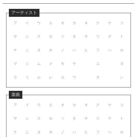
アーティスト
ア
イ
ウ
エ
オ
カ
キ
ク
ケ
コ
サ
シ
ス
セ
ソ
タ
チ
ツ
テ
ト
ナ
ニ
ヌ
ネ
ノ
ハ
ヒ
フ
ヘ
ホ
マ
ミ
ム
メ
モ
ヤ
ユ
ヨ
ラ
リ
ル
レ
ロ
ワ
ヲ
ン
楽曲
ア
イ
ウ
エ
オ
カ
キ
ク
ケ
コ
サ
シ
ス
セ
ソ
タ
チ
ツ
テ
ト
ナ
ニ
ヌ
ネ
ノ
ハ
ヒ
フ
ヘ
ホ