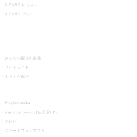
X PARK レッスン
X PARK プレイ
みるハコ
うたスキ ミュージックポスト
みんなの配信中楽曲
サイトガイド
カラオケ配信
家庭用カラオケ
PlayStation®4
Nintendo Switch (任天堂HP)
テレビ
スマートフォンアプリ