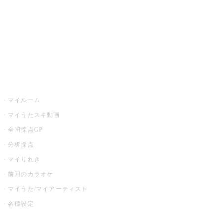
カラオケ店舗検索
全国カラオケ大会
イベント・キャンペーン
うたスキ
マイルーム
マイうたスキ動画
全国採点GP
分析採点
マイりれき
前回のカラオケ
マイうた/マイアーティスト
各種設定