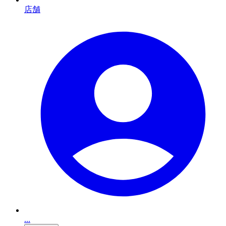
店舗
...