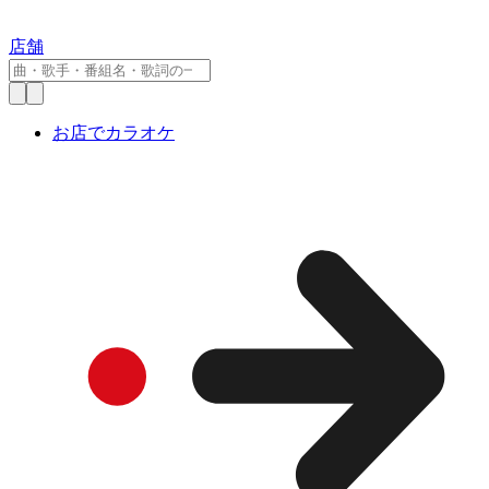
店舗
お店でカラオケ