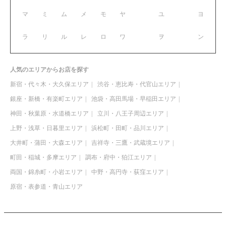
マ
ミ
ム
メ
モ
ヤ
ユ
ヨ
ラ
リ
ル
レ
ロ
ワ
ヲ
ン
人気のエリアからお店を探す
新宿・代々木・大久保エリア
渋谷・恵比寿・代官山エリア
銀座・新橋・有楽町エリア
池袋・高田馬場・早稲田エリア
神田・秋葉原・水道橋エリア
立川・八王子周辺エリア
上野・浅草・日暮里エリア
浜松町・田町・品川エリア
大井町・蒲田・大森エリア
吉祥寺・三鷹・武蔵境エリア
町田・稲城・多摩エリア
調布・府中・狛江エリア
両国・錦糸町・小岩エリア
中野・高円寺・荻窪エリア
原宿・表参道・青山エリア