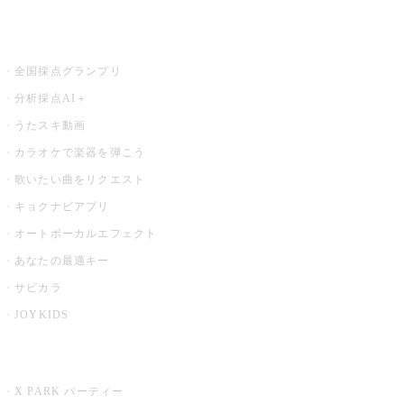
お店でもっと楽しむ
全国採点グランプリ
分析採点AI＋
うたスキ動画
カラオケで楽器を弾こう
歌いたい曲をリクエスト
キョクナビアプリ
オートボーカルエフェクト
あなたの最適キー
サビカラ
JOYKIDS
X PARK
X PARK パーティー