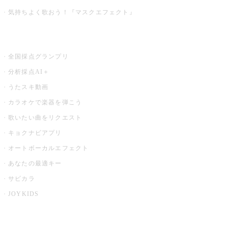
気持ちよく歌おう！『マスクエフェクト』
お店でもっと楽しむ
全国採点グランプリ
分析採点AI＋
うたスキ動画
カラオケで楽器を弾こう
歌いたい曲をリクエスト
キョクナビアプリ
オートボーカルエフェクト
あなたの最適キー
サビカラ
JOYKIDS
X PARK