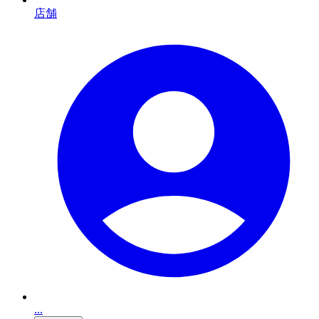
店舗
...