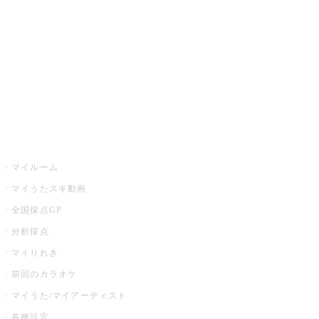
カラオケ店舗検索
全国カラオケ大会
イベント・キャンペーン
うたスキ
マイルーム
マイうたスキ動画
全国採点GP
分析採点
マイりれき
前回のカラオケ
マイうた/マイアーティスト
各種設定