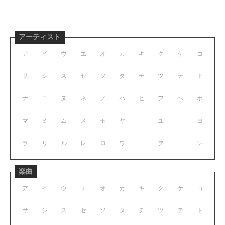
アーティスト
ア
イ
ウ
エ
オ
カ
キ
ク
ケ
コ
サ
シ
ス
セ
ソ
タ
チ
ツ
テ
ト
ナ
ニ
ヌ
ネ
ノ
ハ
ヒ
フ
ヘ
ホ
マ
ミ
ム
メ
モ
ヤ
ユ
ヨ
ラ
リ
ル
レ
ロ
ワ
ヲ
ン
楽曲
ア
イ
ウ
エ
オ
カ
キ
ク
ケ
コ
サ
シ
ス
セ
ソ
タ
チ
ツ
テ
ト