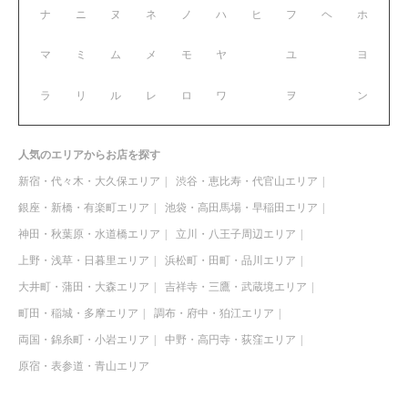
ナ
ニ
ヌ
ネ
ノ
ハ
ヒ
フ
ヘ
ホ
マ
ミ
ム
メ
モ
ヤ
ユ
ヨ
ラ
リ
ル
レ
ロ
ワ
ヲ
ン
人気のエリアからお店を探す
新宿・代々木・大久保エリア
渋谷・恵比寿・代官山エリア
銀座・新橋・有楽町エリア
池袋・高田馬場・早稲田エリア
神田・秋葉原・水道橋エリア
立川・八王子周辺エリア
上野・浅草・日暮里エリア
浜松町・田町・品川エリア
大井町・蒲田・大森エリア
吉祥寺・三鷹・武蔵境エリア
町田・稲城・多摩エリア
調布・府中・狛江エリア
両国・錦糸町・小岩エリア
中野・高円寺・荻窪エリア
原宿・表参道・青山エリア