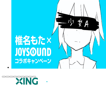
JOYSOUND.comトップ
カラオケ楽曲・歌詞検索