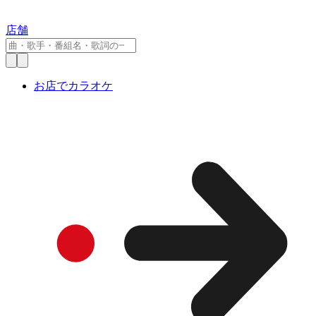
店舗
お店でカラオケ