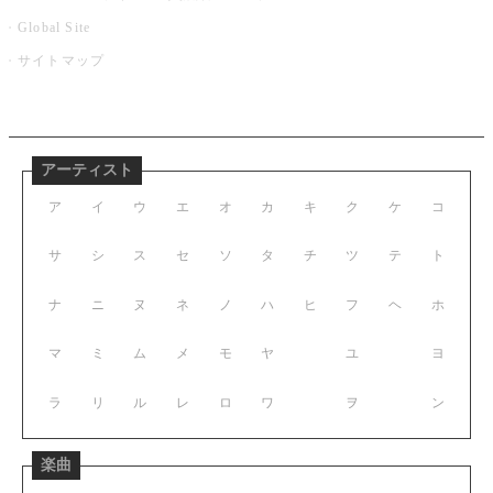
Global Site
サイトマップ
アーティスト
ア
イ
ウ
エ
オ
カ
キ
ク
ケ
コ
サ
シ
ス
セ
ソ
タ
チ
ツ
テ
ト
ナ
ニ
ヌ
ネ
ノ
ハ
ヒ
フ
ヘ
ホ
マ
ミ
ム
メ
モ
ヤ
ユ
ヨ
ラ
リ
ル
レ
ロ
ワ
ヲ
ン
楽曲