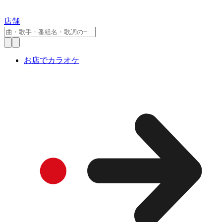
店舗
お店でカラオケ