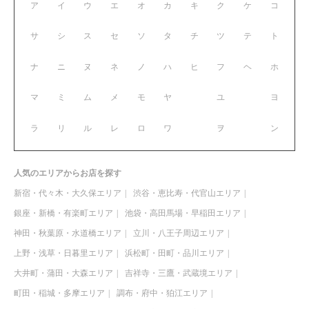
ア
イ
ウ
エ
オ
カ
キ
ク
ケ
コ
サ
シ
ス
セ
ソ
タ
チ
ツ
テ
ト
ナ
ニ
ヌ
ネ
ノ
ハ
ヒ
フ
ヘ
ホ
マ
ミ
ム
メ
モ
ヤ
ユ
ヨ
ラ
リ
ル
レ
ロ
ワ
ヲ
ン
人気のエリアからお店を探す
新宿・代々木・大久保エリア
渋谷・恵比寿・代官山エリア
銀座・新橋・有楽町エリア
池袋・高田馬場・早稲田エリア
神田・秋葉原・水道橋エリア
立川・八王子周辺エリア
上野・浅草・日暮里エリア
浜松町・田町・品川エリア
大井町・蒲田・大森エリア
吉祥寺・三鷹・武蔵境エリア
町田・稲城・多摩エリア
調布・府中・狛江エリア