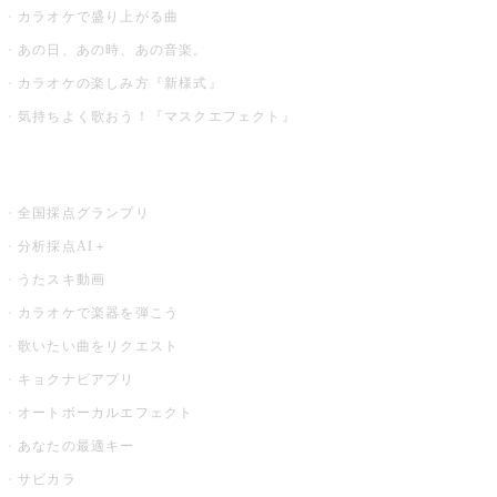
カラオケで盛り上がる曲
あの日、あの時、あの音楽。
カラオケの楽しみ方『新様式』
気持ちよく歌おう！『マスクエフェクト』
お店でもっと楽しむ
全国採点グランプリ
分析採点AI＋
うたスキ動画
カラオケで楽器を弾こう
歌いたい曲をリクエスト
キョクナビアプリ
オートボーカルエフェクト
あなたの最適キー
サビカラ