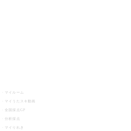
JOYSOUND.comトップ
カラオケ楽曲・歌詞検索
カラオケ店舗検索
全国カラオケ大会
イベント・キャンペーン
うたスキ
マイルーム
マイうたスキ動画
全国採点GP
分析採点
マイりれき