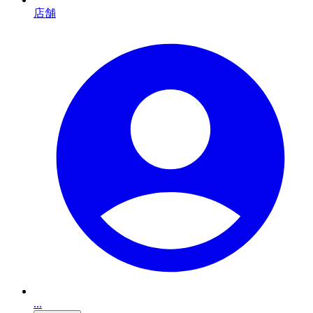
店舗
...