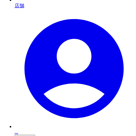
店舗
...