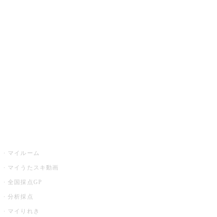
JOYSOUND.comトップ
カラオケ楽曲・歌詞検索
カラオケ店舗検索
全国カラオケ大会
イベント・キャンペーン
うたスキ
マイルーム
マイうたスキ動画
全国採点GP
分析採点
マイりれき