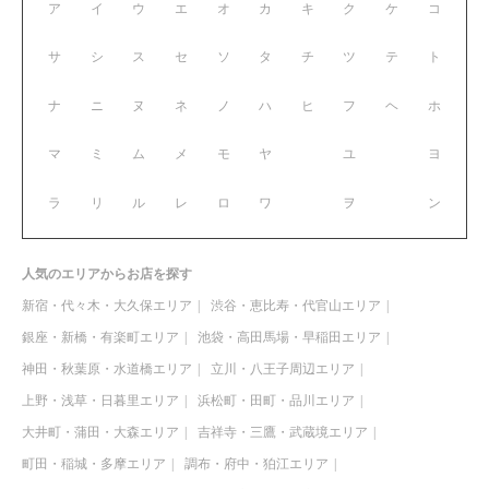
ア
イ
ウ
エ
オ
カ
キ
ク
ケ
コ
サ
シ
ス
セ
ソ
タ
チ
ツ
テ
ト
ナ
ニ
ヌ
ネ
ノ
ハ
ヒ
フ
ヘ
ホ
マ
ミ
ム
メ
モ
ヤ
ユ
ヨ
ラ
リ
ル
レ
ロ
ワ
ヲ
ン
人気のエリアからお店を探す
新宿・代々木・大久保エリア
渋谷・恵比寿・代官山エリア
銀座・新橋・有楽町エリア
池袋・高田馬場・早稲田エリア
神田・秋葉原・水道橋エリア
立川・八王子周辺エリア
上野・浅草・日暮里エリア
浜松町・田町・品川エリア
大井町・蒲田・大森エリア
吉祥寺・三鷹・武蔵境エリア
町田・稲城・多摩エリア
調布・府中・狛江エリア