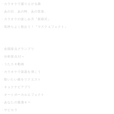
カラオケで盛り上がる曲
あの日、あの時、あの音楽。
カラオケの楽しみ方『新様式』
気持ちよく歌おう！『マスクエフェクト』
お店でもっと楽しむ
全国採点グランプリ
分析採点AI＋
うたスキ動画
カラオケで楽器を弾こう
歌いたい曲をリクエスト
キョクナビアプリ
オートボーカルエフェクト
あなたの最適キー
サビカラ