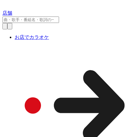
店舗
お店でカラオケ