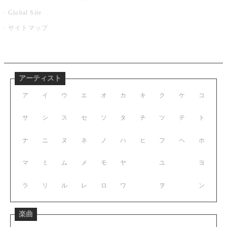
Global Site
サイトマップ
アーティスト
ア
イ
ウ
エ
オ
カ
キ
ク
ケ
コ
サ
シ
ス
セ
ソ
タ
チ
ツ
テ
ト
ナ
ニ
ヌ
ネ
ノ
ハ
ヒ
フ
ヘ
ホ
マ
ミ
ム
メ
モ
ヤ
ユ
ヨ
ラ
リ
ル
レ
ロ
ワ
ヲ
ン
楽曲