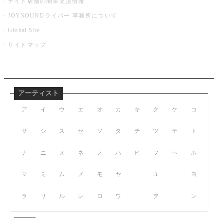
ナイト店舗の開業支援情報
JOYSOUNDライバー 事務所について
Global Site
サイトマップ
アーティスト
ア
イ
ウ
エ
オ
カ
キ
ク
ケ
コ
サ
シ
ス
セ
ソ
タ
チ
ツ
テ
ト
ナ
ニ
ヌ
ネ
ノ
ハ
ヒ
フ
ヘ
ホ
マ
ミ
ム
メ
モ
ヤ
ユ
ヨ
ラ
リ
ル
レ
ロ
ワ
ヲ
ン