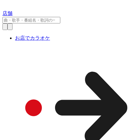
店舗
お店でカラオケ