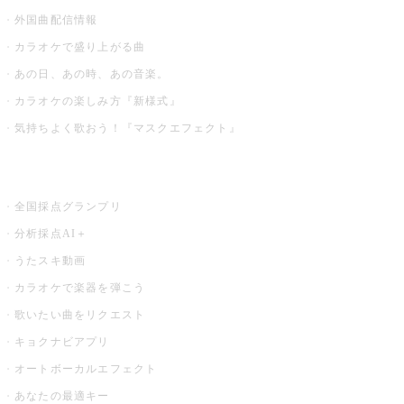
外国曲配信情報
カラオケで盛り上がる曲
あの日、あの時、あの音楽。
カラオケの楽しみ方『新様式』
気持ちよく歌おう！『マスクエフェクト』
お店でもっと楽しむ
全国採点グランプリ
分析採点AI＋
うたスキ動画
カラオケで楽器を弾こう
歌いたい曲をリクエスト
キョクナビアプリ
オートボーカルエフェクト
あなたの最適キー