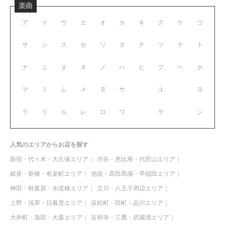
楽曲
ア
イ
ウ
エ
オ
カ
キ
ク
ケ
コ
サ
シ
ス
セ
ソ
タ
チ
ツ
テ
ト
ナ
ニ
ヌ
ネ
ノ
ハ
ヒ
フ
ヘ
ホ
マ
ミ
ム
メ
モ
ヤ
ユ
ヨ
ラ
リ
ル
レ
ロ
ワ
ヲ
ン
人気のエリアからお店を探す
新宿・代々木・大久保エリア
渋谷・恵比寿・代官山エリア
銀座・新橋・有楽町エリア
池袋・高田馬場・早稲田エリア
神田・秋葉原・水道橋エリア
立川・八王子周辺エリア
上野・浅草・日暮里エリア
浜松町・田町・品川エリア
大井町・蒲田・大森エリア
吉祥寺・三鷹・武蔵境エリア