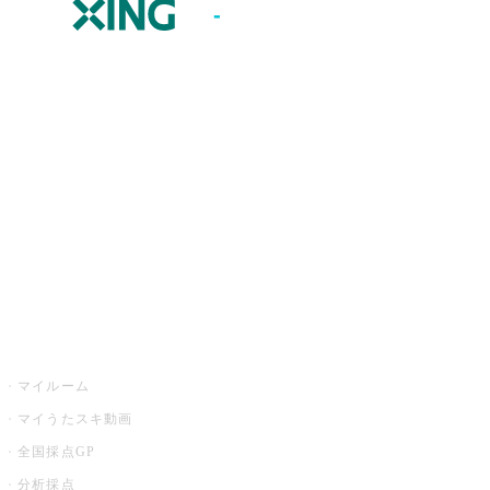
JOYSOUND.comトップ
カラオケ楽曲・歌詞検索
カラオケ店舗検索
全国カラオケ大会
イベント・キャンペーン
うたスキ
マイルーム
マイうたスキ動画
全国採点GP
分析採点