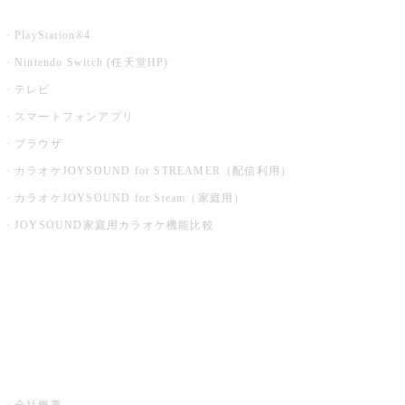
家庭用カラオケ
PlayStation®4
Nintendo Switch (任天堂HP)
テレビ
スマートフォンアプリ
ブラウザ
カラオケJOYSOUND for STREAMER（配信利用）
カラオケJOYSOUND for Steam（家庭用）
JOYSOUND家庭用カラオケ機能比較
アプリ・モバイルサービス一覧
音楽ニュース powered by ナタリー
その他