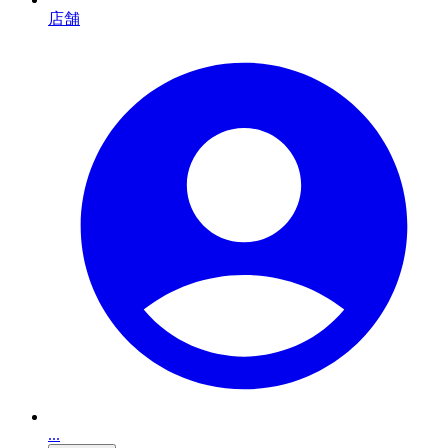
店舗
...