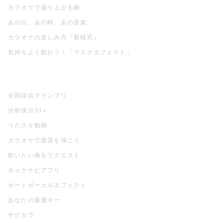
カラオケで盛り上がる曲
あの日、あの時、あの音楽。
カラオケの楽しみ方『新様式』
気持ちよく歌おう！『マスクエフェクト』
お店でもっと楽しむ
全国採点グランプリ
分析採点AI＋
うたスキ動画
カラオケで楽器を弾こう
歌いたい曲をリクエスト
キョクナビアプリ
オートボーカルエフェクト
あなたの最適キー
サビカラ