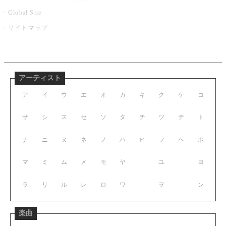
Global Site
サイトマップ
アーティスト
ア
イ
ウ
エ
オ
カ
キ
ク
ケ
コ
サ
シ
ス
セ
ソ
タ
チ
ツ
テ
ト
ナ
ニ
ヌ
ネ
ノ
ハ
ヒ
フ
ヘ
ホ
マ
ミ
ム
メ
モ
ヤ
ユ
ヨ
ラ
リ
ル
レ
ロ
ワ
ヲ
ン
楽曲