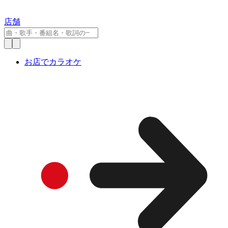
店舗
お店でカラオケ