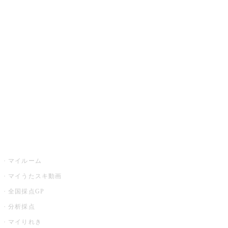
JOYSOUND.comトップ
カラオケ楽曲・歌詞検索
カラオケ店舗検索
全国カラオケ大会
イベント・キャンペーン
うたスキ
マイルーム
マイうたスキ動画
全国採点GP
分析採点
マイりれき