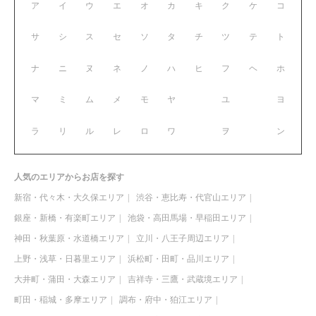
ア
イ
ウ
エ
オ
カ
キ
ク
ケ
コ
サ
シ
ス
セ
ソ
タ
チ
ツ
テ
ト
ナ
ニ
ヌ
ネ
ノ
ハ
ヒ
フ
ヘ
ホ
マ
ミ
ム
メ
モ
ヤ
ユ
ヨ
ラ
リ
ル
レ
ロ
ワ
ヲ
ン
人気のエリアからお店を探す
新宿・代々木・大久保エリア
渋谷・恵比寿・代官山エリア
銀座・新橋・有楽町エリア
池袋・高田馬場・早稲田エリア
神田・秋葉原・水道橋エリア
立川・八王子周辺エリア
上野・浅草・日暮里エリア
浜松町・田町・品川エリア
大井町・蒲田・大森エリア
吉祥寺・三鷹・武蔵境エリア
町田・稲城・多摩エリア
調布・府中・狛江エリア