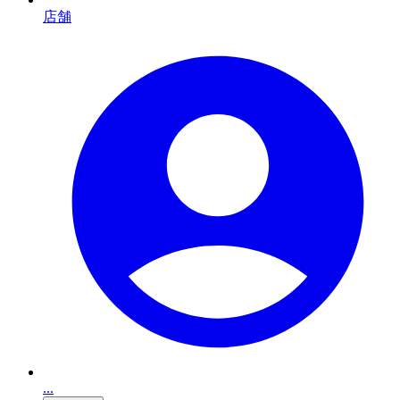
店舗
...