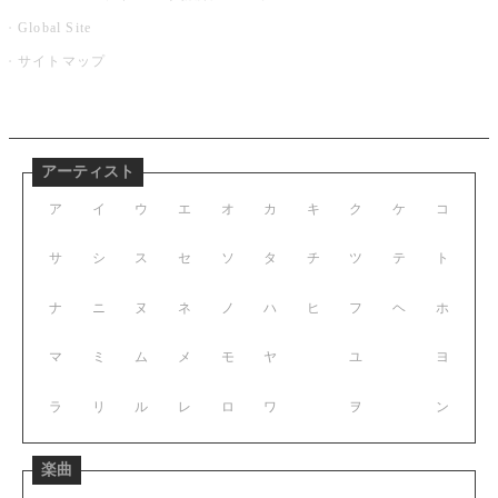
Global Site
サイトマップ
アーティスト
ア
イ
ウ
エ
オ
カ
キ
ク
ケ
コ
サ
シ
ス
セ
ソ
タ
チ
ツ
テ
ト
ナ
ニ
ヌ
ネ
ノ
ハ
ヒ
フ
ヘ
ホ
マ
ミ
ム
メ
モ
ヤ
ユ
ヨ
ラ
リ
ル
レ
ロ
ワ
ヲ
ン
楽曲