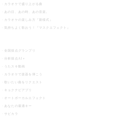
カラオケで盛り上がる曲
あの日、あの時、あの音楽。
カラオケの楽しみ方『新様式』
気持ちよく歌おう！『マスクエフェクト』
お店でもっと楽しむ
全国採点グランプリ
分析採点AI＋
うたスキ動画
カラオケで楽器を弾こう
歌いたい曲をリクエスト
キョクナビアプリ
オートボーカルエフェクト
あなたの最適キー
サビカラ