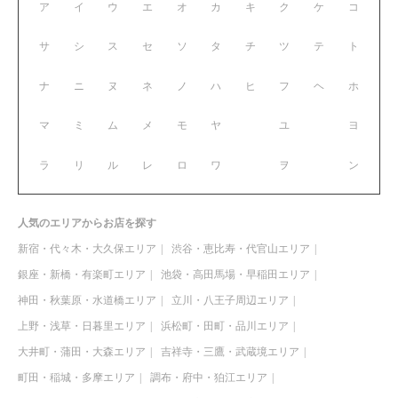
ア
イ
ウ
エ
オ
カ
キ
ク
ケ
コ
サ
シ
ス
セ
ソ
タ
チ
ツ
テ
ト
ナ
ニ
ヌ
ネ
ノ
ハ
ヒ
フ
ヘ
ホ
マ
ミ
ム
メ
モ
ヤ
ユ
ヨ
ラ
リ
ル
レ
ロ
ワ
ヲ
ン
人気のエリアからお店を探す
新宿・代々木・大久保エリア
渋谷・恵比寿・代官山エリア
銀座・新橋・有楽町エリア
池袋・高田馬場・早稲田エリア
神田・秋葉原・水道橋エリア
立川・八王子周辺エリア
上野・浅草・日暮里エリア
浜松町・田町・品川エリア
大井町・蒲田・大森エリア
吉祥寺・三鷹・武蔵境エリア
町田・稲城・多摩エリア
調布・府中・狛江エリア