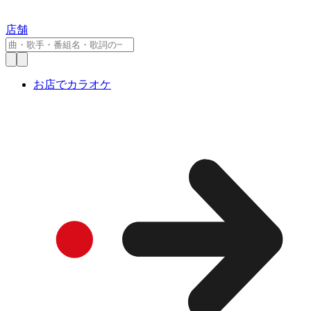
店舗
お店でカラオケ