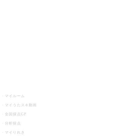
JOYSOUND.comトップ
カラオケ楽曲・歌詞検索
カラオケ店舗検索
全国カラオケ大会
イベント・キャンペーン
うたスキ
マイルーム
マイうたスキ動画
全国採点GP
分析採点
マイりれき