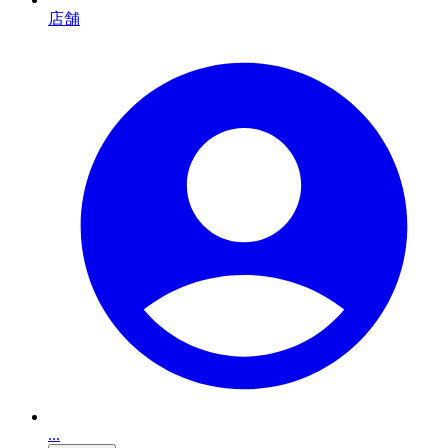
店舗
...