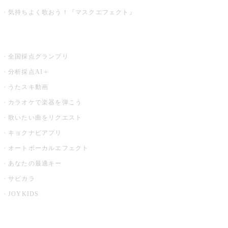
気持ちよく歌おう！『マスクエフェクト』
お店でもっと楽しむ
全国採点グランプリ
分析採点AI＋
うたスキ動画
カラオケで楽器を弾こう
歌いたい曲をリクエスト
キョクナビアプリ
オートボーカルエフェクト
あなたの最適キー
サビカラ
JOYKIDS
X PARK