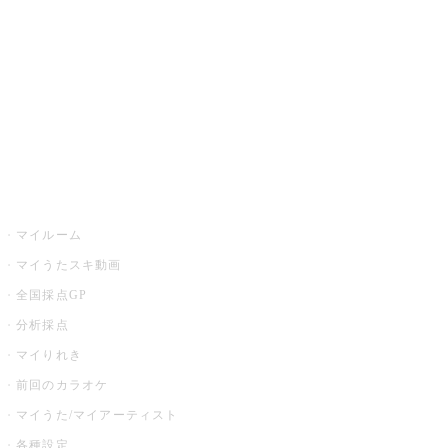
カラオケ店舗検索
全国カラオケ大会
イベント・キャンペーン
うたスキ
マイルーム
マイうたスキ動画
全国採点GP
分析採点
マイりれき
前回のカラオケ
マイうた/マイアーティスト
各種設定