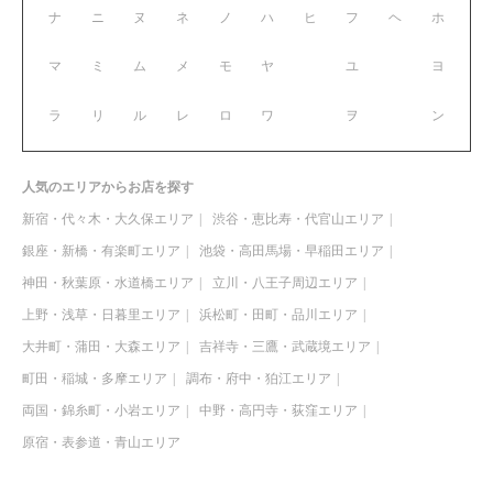
ナ
ニ
ヌ
ネ
ノ
ハ
ヒ
フ
ヘ
ホ
マ
ミ
ム
メ
モ
ヤ
ユ
ヨ
ラ
リ
ル
レ
ロ
ワ
ヲ
ン
人気のエリアからお店を探す
新宿・代々木・大久保エリア
渋谷・恵比寿・代官山エリア
銀座・新橋・有楽町エリア
池袋・高田馬場・早稲田エリア
神田・秋葉原・水道橋エリア
立川・八王子周辺エリア
上野・浅草・日暮里エリア
浜松町・田町・品川エリア
大井町・蒲田・大森エリア
吉祥寺・三鷹・武蔵境エリア
町田・稲城・多摩エリア
調布・府中・狛江エリア
両国・錦糸町・小岩エリア
中野・高円寺・荻窪エリア
原宿・表参道・青山エリア