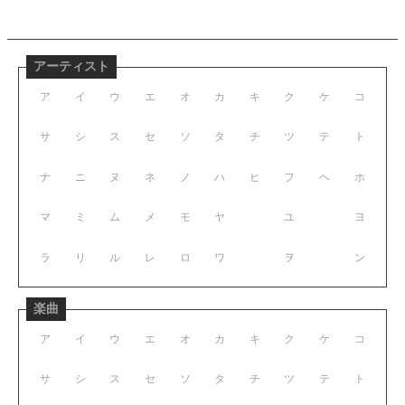
アーティスト
ア
イ
ウ
エ
オ
カ
キ
ク
ケ
コ
サ
シ
ス
セ
ソ
タ
チ
ツ
テ
ト
ナ
ニ
ヌ
ネ
ノ
ハ
ヒ
フ
ヘ
ホ
マ
ミ
ム
メ
モ
ヤ
ユ
ヨ
ラ
リ
ル
レ
ロ
ワ
ヲ
ン
楽曲
ア
イ
ウ
エ
オ
カ
キ
ク
ケ
コ
サ
シ
ス
セ
ソ
タ
チ
ツ
テ
ト