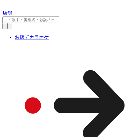
店舗
お店でカラオケ