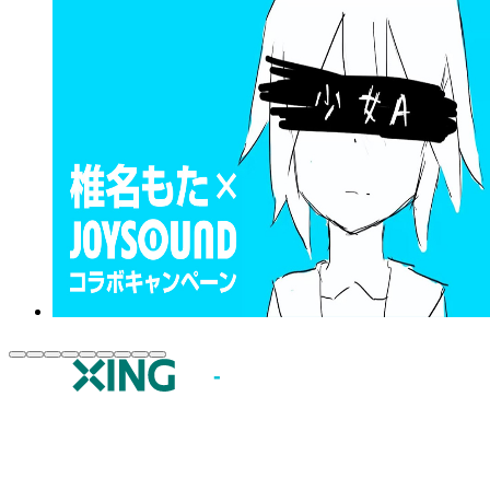
JOYSOUND.comトップ
カラオケ楽曲・歌詞検索