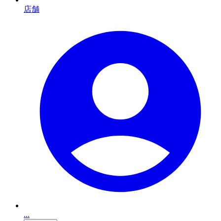
店舗
...