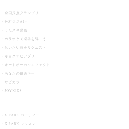
お店でもっと楽しむ
全国採点グランプリ
分析採点AI＋
うたスキ動画
カラオケで楽器を弾こう
歌いたい曲をリクエスト
キョクナビアプリ
オートボーカルエフェクト
あなたの最適キー
サビカラ
JOYKIDS
X PARK
X PARK パーティー
X PARK レッスン