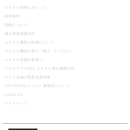
カラオケ利用に当たって
利用規約
商標について
個人情報保護方針
カラオケ機器の情報について
カラオケ機器の導入（購入・レンタル）
カラオケ店舗の皆様へ
スマホアプリ向け カラオケ採点機能SDK
ナイト店舗の開業支援情報
JOYSOUNDライバー 事務所について
Global Site
サイトマップ