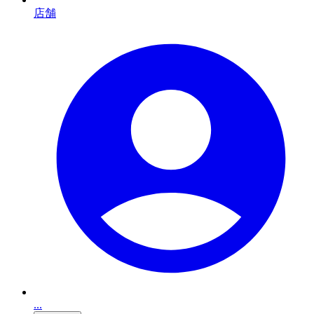
店舗
...