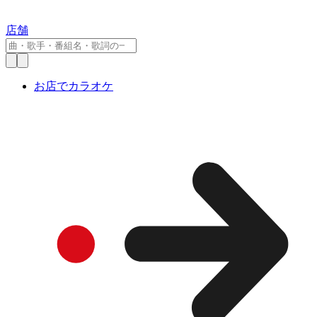
店舗
お店でカラオケ