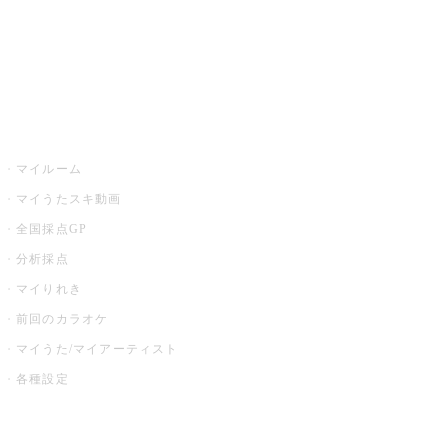
全国カラオケ大会
イベント・キャンペーン
うたスキ
マイルーム
マイうたスキ動画
全国採点GP
分析採点
マイりれき
前回のカラオケ
マイうた/マイアーティスト
各種設定
お店でカラオケ