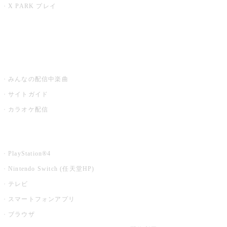
X PARK プレイ
みるハコ
うたスキ ミュージックポスト
みんなの配信中楽曲
サイトガイド
カラオケ配信
家庭用カラオケ
PlayStation®4
Nintendo Switch (任天堂HP)
テレビ
スマートフォンアプリ
ブラウザ