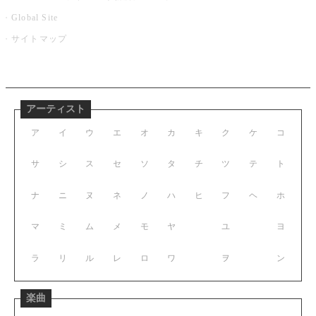
Global Site
サイトマップ
アーティスト
ア
イ
ウ
エ
オ
カ
キ
ク
ケ
コ
サ
シ
ス
セ
ソ
タ
チ
ツ
テ
ト
ナ
ニ
ヌ
ネ
ノ
ハ
ヒ
フ
ヘ
ホ
マ
ミ
ム
メ
モ
ヤ
ユ
ヨ
ラ
リ
ル
レ
ロ
ワ
ヲ
ン
楽曲