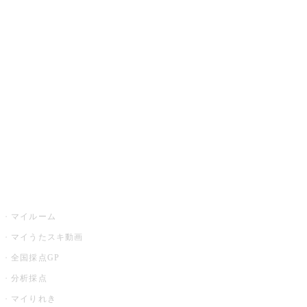
JOYSOUND.comトップ
カラオケ楽曲・歌詞検索
カラオケ店舗検索
全国カラオケ大会
イベント・キャンペーン
うたスキ
マイルーム
マイうたスキ動画
全国採点GP
分析採点
マイりれき