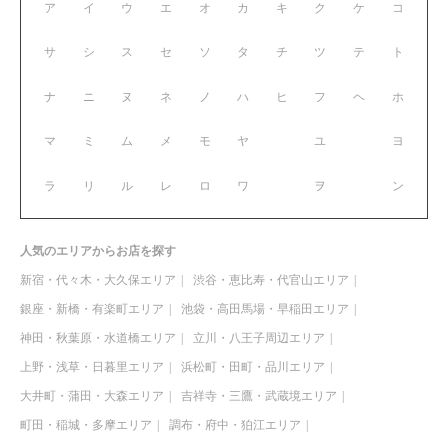
ア
イ
ウ
エ
オ
カ
キ
ク
ケ
コ
サ
シ
ス
セ
ソ
タ
チ
ツ
テ
ト
ナ
ニ
ヌ
ネ
ノ
ハ
ヒ
フ
ヘ
ホ
マ
ミ
ム
メ
モ
ヤ
ユ
ヨ
ラ
リ
ル
レ
ロ
ワ
ヲ
ン
人気のエリアからお店を探す
新宿・代々木・大久保エリア
渋谷・恵比寿・代官山エリア
銀座・新橋・有楽町エリア
池袋・高田馬場・早稲田エリア
神田・秋葉原・水道橋エリア
立川・八王子周辺エリア
上野・浅草・日暮里エリア
浜松町・田町・品川エリア
大井町・蒲田・大森エリア
吉祥寺・三鷹・武蔵境エリア
町田・稲城・多摩エリア
調布・府中・狛江エリア