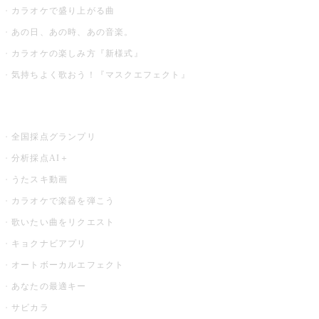
カラオケで盛り上がる曲
あの日、あの時、あの音楽。
カラオケの楽しみ方『新様式』
気持ちよく歌おう！『マスクエフェクト』
お店でもっと楽しむ
全国採点グランプリ
分析採点AI＋
うたスキ動画
カラオケで楽器を弾こう
歌いたい曲をリクエスト
キョクナビアプリ
オートボーカルエフェクト
あなたの最適キー
サビカラ