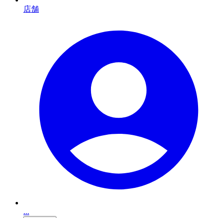
店舗
...