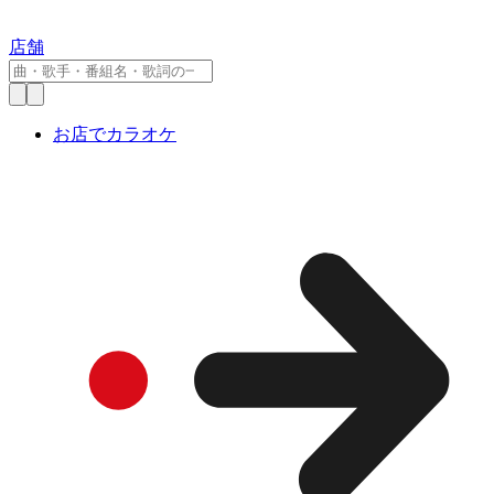
店舗
お店でカラオケ