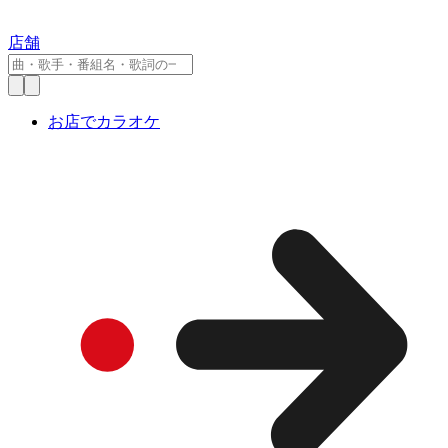
店舗
お店でカラオケ