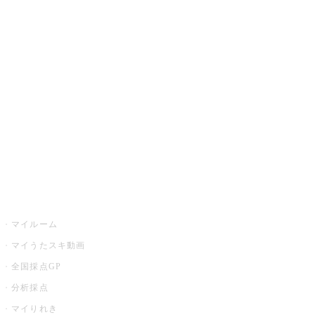
JOYSOUND.comトップ
カラオケ楽曲・歌詞検索
カラオケ店舗検索
全国カラオケ大会
イベント・キャンペーン
うたスキ
マイルーム
マイうたスキ動画
全国採点GP
分析採点
マイりれき