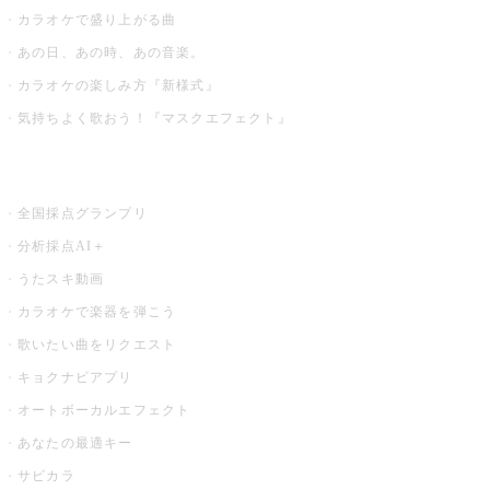
カラオケで盛り上がる曲
あの日、あの時、あの音楽。
カラオケの楽しみ方『新様式』
気持ちよく歌おう！『マスクエフェクト』
お店でもっと楽しむ
全国採点グランプリ
分析採点AI＋
うたスキ動画
カラオケで楽器を弾こう
歌いたい曲をリクエスト
キョクナビアプリ
オートボーカルエフェクト
あなたの最適キー
サビカラ