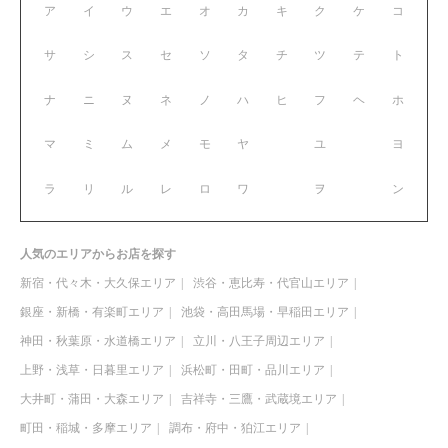
ア
イ
ウ
エ
オ
カ
キ
ク
ケ
コ
サ
シ
ス
セ
ソ
タ
チ
ツ
テ
ト
ナ
ニ
ヌ
ネ
ノ
ハ
ヒ
フ
ヘ
ホ
マ
ミ
ム
メ
モ
ヤ
ユ
ヨ
ラ
リ
ル
レ
ロ
ワ
ヲ
ン
人気のエリアからお店を探す
新宿・代々木・大久保エリア
渋谷・恵比寿・代官山エリア
銀座・新橋・有楽町エリア
池袋・高田馬場・早稲田エリア
神田・秋葉原・水道橋エリア
立川・八王子周辺エリア
上野・浅草・日暮里エリア
浜松町・田町・品川エリア
大井町・蒲田・大森エリア
吉祥寺・三鷹・武蔵境エリア
町田・稲城・多摩エリア
調布・府中・狛江エリア