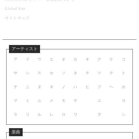
Global Site
サイトマップ
アーティスト
ア
イ
ウ
エ
オ
カ
キ
ク
ケ
コ
サ
シ
ス
セ
ソ
タ
チ
ツ
テ
ト
ナ
ニ
ヌ
ネ
ノ
ハ
ヒ
フ
ヘ
ホ
マ
ミ
ム
メ
モ
ヤ
ユ
ヨ
ラ
リ
ル
レ
ロ
ワ
ヲ
ン
楽曲