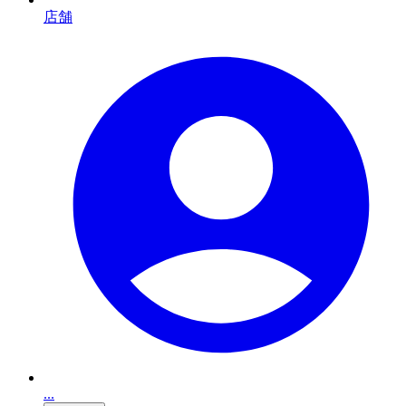
店舗
...