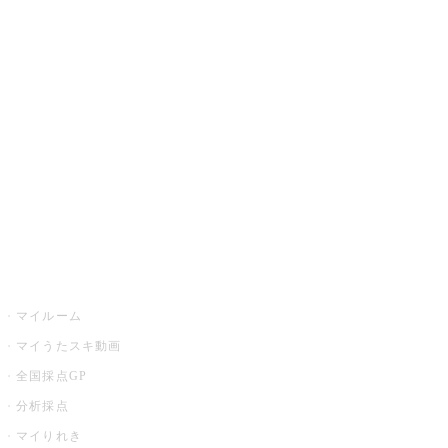
JOYSOUND.comトップ
カラオケ楽曲・歌詞検索
カラオケ店舗検索
全国カラオケ大会
イベント・キャンペーン
うたスキ
マイルーム
マイうたスキ動画
全国採点GP
分析採点
マイりれき