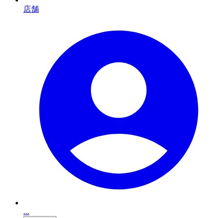
店舗
...