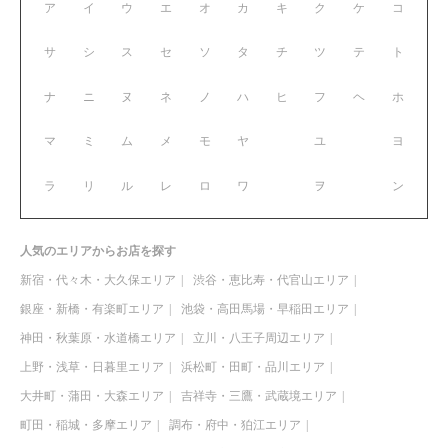
ア
イ
ウ
エ
オ
カ
キ
ク
ケ
コ
サ
シ
ス
セ
ソ
タ
チ
ツ
テ
ト
ナ
ニ
ヌ
ネ
ノ
ハ
ヒ
フ
ヘ
ホ
マ
ミ
ム
メ
モ
ヤ
ユ
ヨ
ラ
リ
ル
レ
ロ
ワ
ヲ
ン
人気のエリアからお店を探す
新宿・代々木・大久保エリア
渋谷・恵比寿・代官山エリア
銀座・新橋・有楽町エリア
池袋・高田馬場・早稲田エリア
神田・秋葉原・水道橋エリア
立川・八王子周辺エリア
上野・浅草・日暮里エリア
浜松町・田町・品川エリア
大井町・蒲田・大森エリア
吉祥寺・三鷹・武蔵境エリア
町田・稲城・多摩エリア
調布・府中・狛江エリア