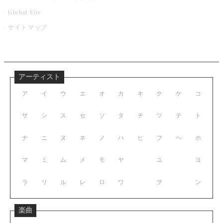
Global Site
サイトマップ
アーティスト
ア
イ
ウ
エ
オ
カ
キ
ク
ケ
コ
サ
シ
ス
セ
ソ
タ
チ
ツ
テ
ト
ナ
ニ
ヌ
ネ
ノ
ハ
ヒ
フ
ヘ
ホ
マ
ミ
ム
メ
モ
ヤ
ユ
ヨ
ラ
リ
ル
レ
ロ
ワ
ヲ
ン
楽曲