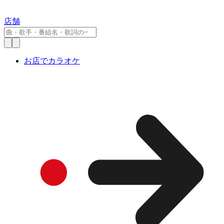
店舗
お店でカラオケ