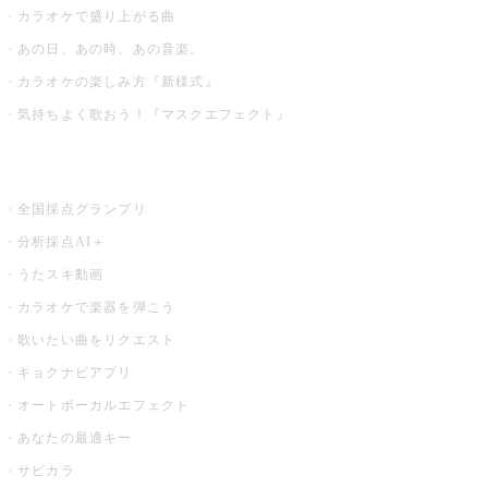
カラオケで盛り上がる曲
あの日、あの時、あの音楽。
カラオケの楽しみ方『新様式』
気持ちよく歌おう！『マスクエフェクト』
お店でもっと楽しむ
全国採点グランプリ
分析採点AI＋
うたスキ動画
カラオケで楽器を弾こう
歌いたい曲をリクエスト
キョクナビアプリ
オートボーカルエフェクト
あなたの最適キー
サビカラ