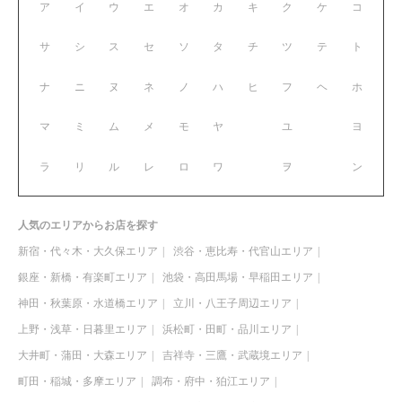
ア
イ
ウ
エ
オ
カ
キ
ク
ケ
コ
サ
シ
ス
セ
ソ
タ
チ
ツ
テ
ト
ナ
ニ
ヌ
ネ
ノ
ハ
ヒ
フ
ヘ
ホ
マ
ミ
ム
メ
モ
ヤ
ユ
ヨ
ラ
リ
ル
レ
ロ
ワ
ヲ
ン
人気のエリアからお店を探す
新宿・代々木・大久保エリア
渋谷・恵比寿・代官山エリア
銀座・新橋・有楽町エリア
池袋・高田馬場・早稲田エリア
神田・秋葉原・水道橋エリア
立川・八王子周辺エリア
上野・浅草・日暮里エリア
浜松町・田町・品川エリア
大井町・蒲田・大森エリア
吉祥寺・三鷹・武蔵境エリア
町田・稲城・多摩エリア
調布・府中・狛江エリア