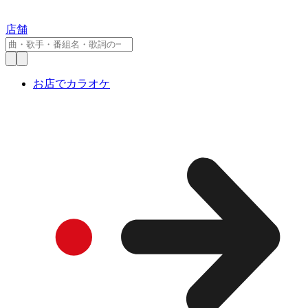
店舗
お店でカラオケ