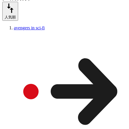
人気順
avengers in sci-fi