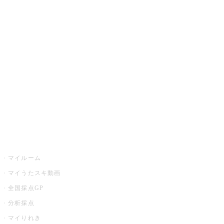
JOYSOUND.comトップ
カラオケ楽曲・歌詞検索
カラオケ店舗検索
全国カラオケ大会
イベント・キャンペーン
うたスキ
マイルーム
マイうたスキ動画
全国採点GP
分析採点
マイりれき