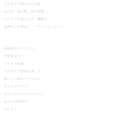
カラオケで盛り上がる曲
あの日、あの時、あの音楽。
カラオケの楽しみ方『新様式』
気持ちよく歌おう！『マスクエフェクト』
お店でもっと楽しむ
全国採点グランプリ
分析採点AI＋
うたスキ動画
カラオケで楽器を弾こう
歌いたい曲をリクエスト
キョクナビアプリ
オートボーカルエフェクト
あなたの最適キー
サビカラ