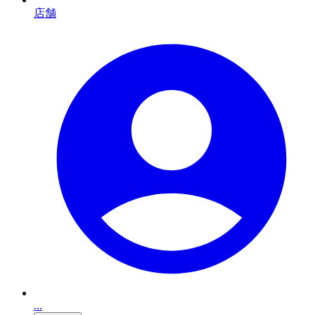
店舗
...