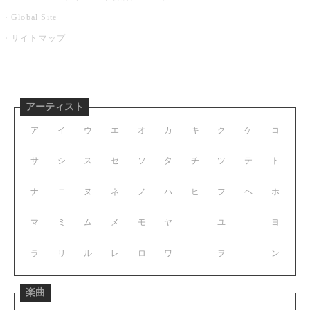
Global Site
サイトマップ
アーティスト
ア
イ
ウ
エ
オ
カ
キ
ク
ケ
コ
サ
シ
ス
セ
ソ
タ
チ
ツ
テ
ト
ナ
ニ
ヌ
ネ
ノ
ハ
ヒ
フ
ヘ
ホ
マ
ミ
ム
メ
モ
ヤ
ユ
ヨ
ラ
リ
ル
レ
ロ
ワ
ヲ
ン
楽曲