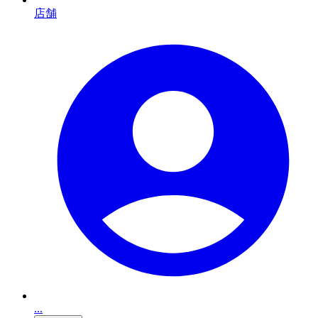
店舗
...