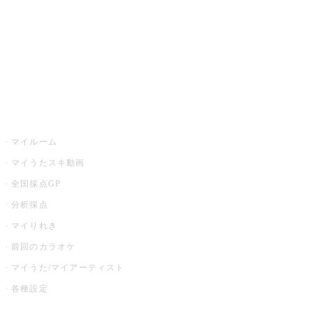
カラオケ店舗検索
全国カラオケ大会
イベント・キャンペーン
うたスキ
マイルーム
マイうたスキ動画
全国採点GP
分析採点
マイりれき
前回のカラオケ
マイうた/マイアーティスト
各種設定