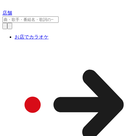
店舗
お店でカラオケ