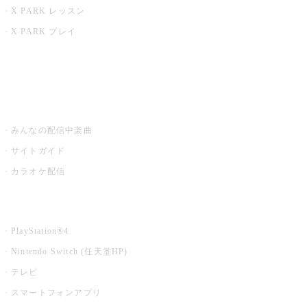
X PARK レッスン
X PARK プレイ
みるハコ
うたスキ ミュージックポスト
みんなの配信中楽曲
サイトガイド
カラオケ配信
家庭用カラオケ
PlayStation®4
Nintendo Switch (任天堂HP)
テレビ
スマートフォンアプリ