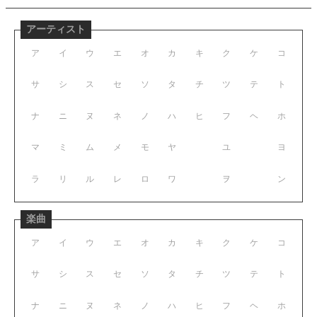
アーティスト
ア
イ
ウ
エ
オ
カ
キ
ク
ケ
コ
サ
シ
ス
セ
ソ
タ
チ
ツ
テ
ト
ナ
ニ
ヌ
ネ
ノ
ハ
ヒ
フ
ヘ
ホ
マ
ミ
ム
メ
モ
ヤ
ユ
ヨ
ラ
リ
ル
レ
ロ
ワ
ヲ
ン
楽曲
ア
イ
ウ
エ
オ
カ
キ
ク
ケ
コ
サ
シ
ス
セ
ソ
タ
チ
ツ
テ
ト
ナ
ニ
ヌ
ネ
ノ
ハ
ヒ
フ
ヘ
ホ