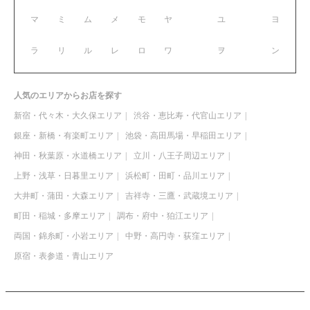
マ
ミ
ム
メ
モ
ヤ
ユ
ヨ
ラ
リ
ル
レ
ロ
ワ
ヲ
ン
人気のエリアからお店を探す
新宿・代々木・大久保エリア
渋谷・恵比寿・代官山エリア
銀座・新橋・有楽町エリア
池袋・高田馬場・早稲田エリア
神田・秋葉原・水道橋エリア
立川・八王子周辺エリア
上野・浅草・日暮里エリア
浜松町・田町・品川エリア
大井町・蒲田・大森エリア
吉祥寺・三鷹・武蔵境エリア
町田・稲城・多摩エリア
調布・府中・狛江エリア
両国・錦糸町・小岩エリア
中野・高円寺・荻窪エリア
原宿・表参道・青山エリア