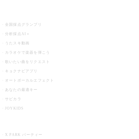
お店でもっと楽しむ
全国採点グランプリ
分析採点AI＋
うたスキ動画
カラオケで楽器を弾こう
歌いたい曲をリクエスト
キョクナビアプリ
オートボーカルエフェクト
あなたの最適キー
サビカラ
JOYKIDS
X PARK
X PARK パーティー