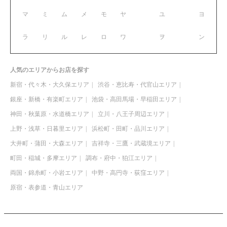
マ
ミ
ム
メ
モ
ヤ
ユ
ヨ
ラ
リ
ル
レ
ロ
ワ
ヲ
ン
人気のエリアからお店を探す
新宿・代々木・大久保エリア
渋谷・恵比寿・代官山エリア
銀座・新橋・有楽町エリア
池袋・高田馬場・早稲田エリア
神田・秋葉原・水道橋エリア
立川・八王子周辺エリア
上野・浅草・日暮里エリア
浜松町・田町・品川エリア
大井町・蒲田・大森エリア
吉祥寺・三鷹・武蔵境エリア
町田・稲城・多摩エリア
調布・府中・狛江エリア
両国・錦糸町・小岩エリア
中野・高円寺・荻窪エリア
原宿・表参道・青山エリア