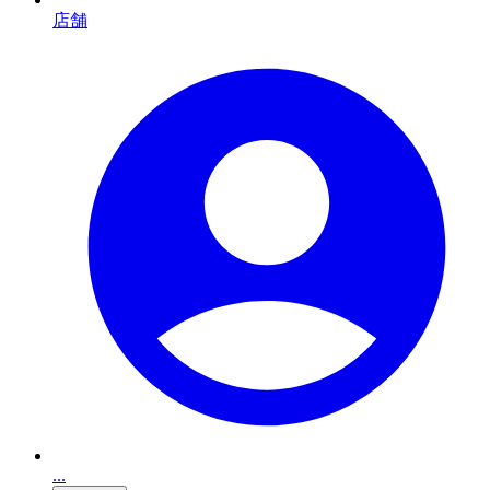
店舗
...