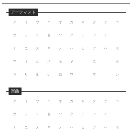
アーティスト
ア
イ
ウ
エ
オ
カ
キ
ク
ケ
コ
サ
シ
ス
セ
ソ
タ
チ
ツ
テ
ト
ナ
ニ
ヌ
ネ
ノ
ハ
ヒ
フ
ヘ
ホ
マ
ミ
ム
メ
モ
ヤ
ユ
ヨ
ラ
リ
ル
レ
ロ
ワ
ヲ
ン
楽曲
ア
イ
ウ
エ
オ
カ
キ
ク
ケ
コ
サ
シ
ス
セ
ソ
タ
チ
ツ
テ
ト
ナ
ニ
ヌ
ネ
ノ
ハ
ヒ
フ
ヘ
ホ