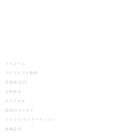
カラオケ店舗検索
全国カラオケ大会
イベント・キャンペーン
うたスキ
マイルーム
マイうたスキ動画
全国採点GP
分析採点
マイりれき
前回のカラオケ
マイうた/マイアーティスト
各種設定