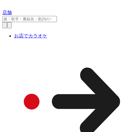
店舗
お店でカラオケ