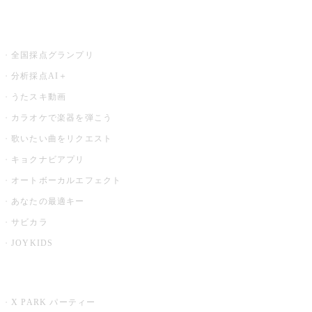
お店でもっと楽しむ
全国採点グランプリ
分析採点AI＋
うたスキ動画
カラオケで楽器を弾こう
歌いたい曲をリクエスト
キョクナビアプリ
オートボーカルエフェクト
あなたの最適キー
サビカラ
JOYKIDS
X PARK
X PARK パーティー