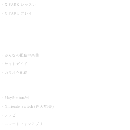
X PARK レッスン
X PARK プレイ
みるハコ
うたスキ ミュージックポスト
みんなの配信中楽曲
サイトガイド
カラオケ配信
家庭用カラオケ
PlayStation®4
Nintendo Switch (任天堂HP)
テレビ
スマートフォンアプリ