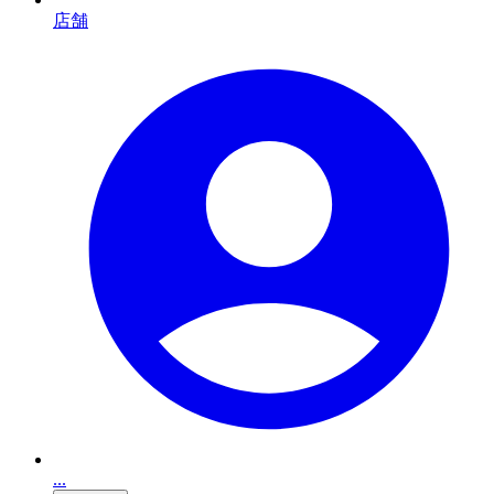
店舗
...