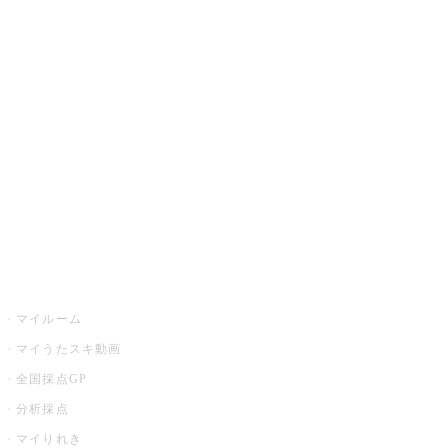
JOYSOUND.comトップ
カラオケ楽曲・歌詞検索
カラオケ店舗検索
全国カラオケ大会
イベント・キャンペーン
うたスキ
マイルーム
マイうたスキ動画
全国採点GP
分析採点
マイりれき