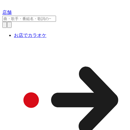
店舗
お店でカラオケ