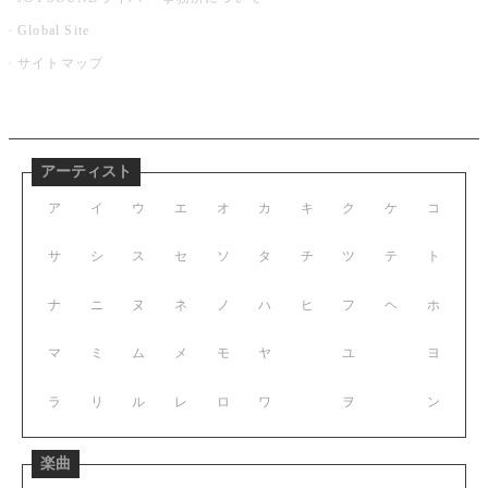
Global Site
サイトマップ
アーティスト
ア
イ
ウ
エ
オ
カ
キ
ク
ケ
コ
サ
シ
ス
セ
ソ
タ
チ
ツ
テ
ト
ナ
ニ
ヌ
ネ
ノ
ハ
ヒ
フ
ヘ
ホ
マ
ミ
ム
メ
モ
ヤ
ユ
ヨ
ラ
リ
ル
レ
ロ
ワ
ヲ
ン
楽曲