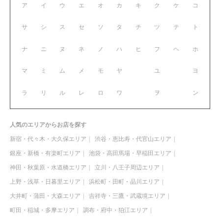
ア
イ
ウ
エ
オ
カ
キ
ク
ケ
コ
サ
シ
ス
セ
ソ
タ
チ
ツ
テ
ト
ナ
ニ
ヌ
ネ
ノ
ハ
ヒ
フ
ヘ
ホ
マ
ミ
ム
メ
モ
ヤ
ユ
ヨ
ラ
リ
ル
レ
ロ
ワ
ヲ
ン
人気のエリアからお店を探す
新宿・代々木・大久保エリア
渋谷・恵比寿・代官山エリア
銀座・新橋・有楽町エリア
池袋・高田馬場・早稲田エリア
神田・秋葉原・水道橋エリア
立川・八王子周辺エリア
上野・浅草・日暮里エリア
浜松町・田町・品川エリア
大井町・蒲田・大森エリア
吉祥寺・三鷹・武蔵境エリア
町田・稲城・多摩エリア
調布・府中・狛江エリア