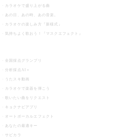
カラオケで盛り上がる曲
あの日、あの時、あの音楽。
カラオケの楽しみ方『新様式』
気持ちよく歌おう！『マスクエフェクト』
お店でもっと楽しむ
全国採点グランプリ
分析採点AI＋
うたスキ動画
カラオケで楽器を弾こう
歌いたい曲をリクエスト
キョクナビアプリ
オートボーカルエフェクト
あなたの最適キー
サビカラ