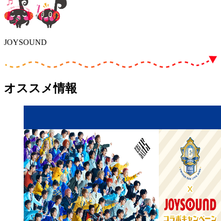
JOYSOUND
オススメ情報