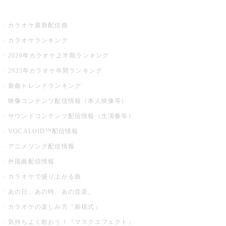
お店でカラオケ
カラオケ最新配信曲
カラオケランキング
2026年カラオケ上半期ランキング
2025年カラオケ年間ランキング
新曲トレンドランキング
映像コンテンツ配信情報（本人映像等）
サウンドコンテンツ配信情報（生演奏等）
VOCALOID™配信情報
アニメソング配信情報
外国曲配信情報
カラオケで盛り上がる曲
あの日、あの時、あの音楽。
カラオケの楽しみ方『新様式』
気持ちよく歌おう！『マスクエフェクト』