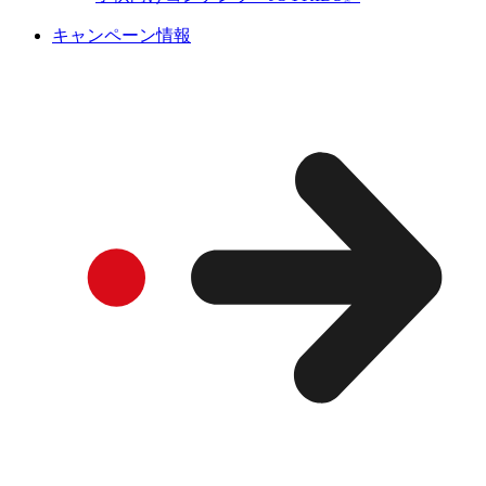
キャンペーン情報