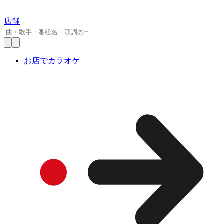
店舗
お店でカラオケ