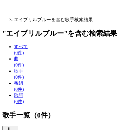
エイプリルブルーを含む歌手検索結果
"
エイプリルブルー
"を含む
検索結果
すべて
(0件)
曲
(0件)
歌手
(0件)
番組
(0件)
歌詞
(0件)
歌手一覧（0件）