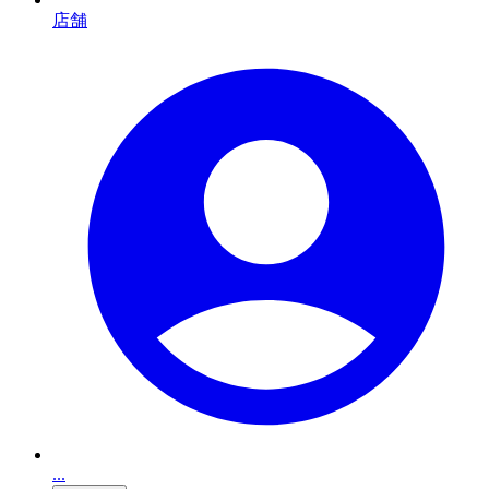
店舗
...