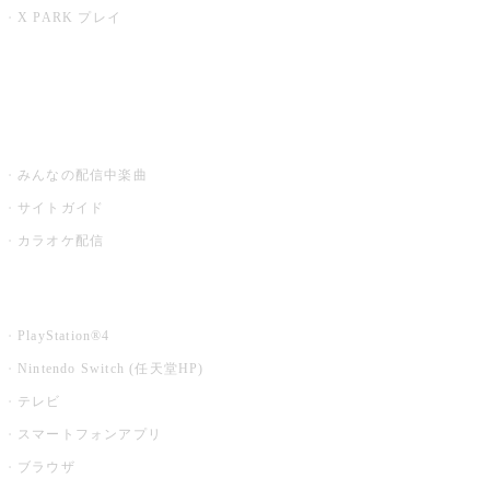
X PARK プレイ
みるハコ
うたスキ ミュージックポスト
みんなの配信中楽曲
サイトガイド
カラオケ配信
家庭用カラオケ
PlayStation®4
Nintendo Switch (任天堂HP)
テレビ
スマートフォンアプリ
ブラウザ