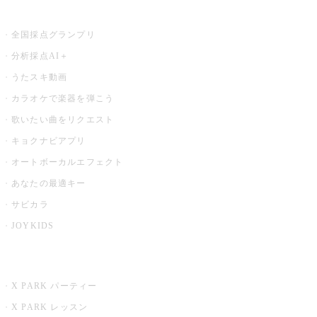
お店でもっと楽しむ
全国採点グランプリ
分析採点AI＋
うたスキ動画
カラオケで楽器を弾こう
歌いたい曲をリクエスト
キョクナビアプリ
オートボーカルエフェクト
あなたの最適キー
サビカラ
JOYKIDS
X PARK
X PARK パーティー
X PARK レッスン