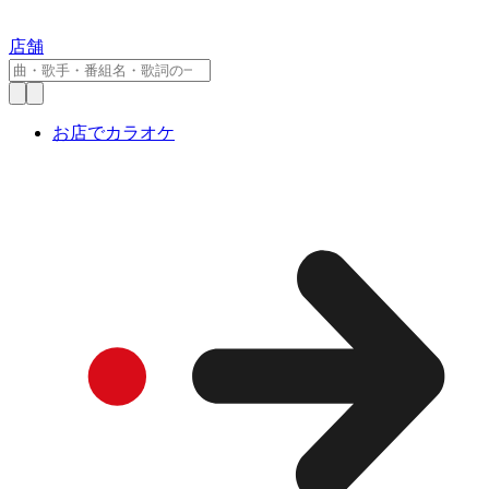
店舗
お店でカラオケ