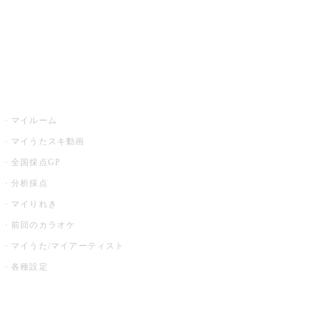
全国カラオケ大会
イベント・キャンペーン
うたスキ
マイルーム
マイうたスキ動画
全国採点GP
分析採点
マイりれき
前回のカラオケ
マイうた/マイアーティスト
各種設定
お店でカラオケ