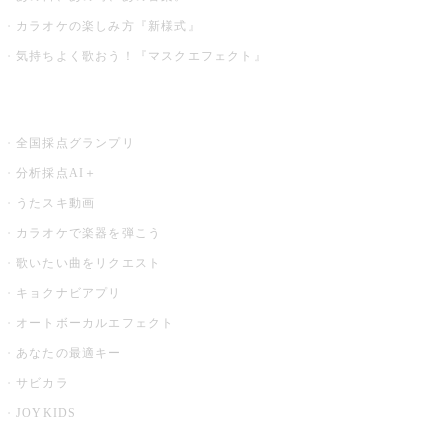
カラオケの楽しみ方『新様式』
気持ちよく歌おう！『マスクエフェクト』
お店でもっと楽しむ
全国採点グランプリ
分析採点AI＋
うたスキ動画
カラオケで楽器を弾こう
歌いたい曲をリクエスト
キョクナビアプリ
オートボーカルエフェクト
あなたの最適キー
サビカラ
JOYKIDS