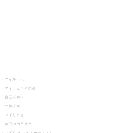
カラオケ楽曲・歌詞検索
カラオケ店舗検索
全国カラオケ大会
イベント・キャンペーン
うたスキ
マイルーム
マイうたスキ動画
全国採点GP
分析採点
マイりれき
前回のカラオケ
マイうた/マイアーティスト