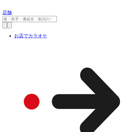
店舗
お店でカラオケ