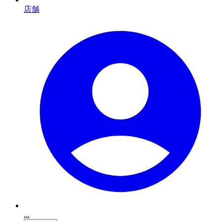
店舗
...