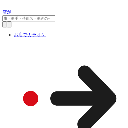
店舗
お店でカラオケ