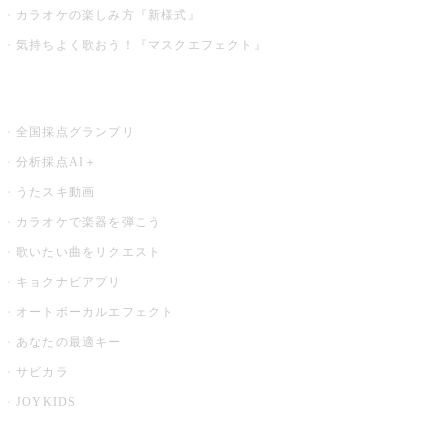
カラオケの楽しみ方『新様式』
気持ちよく歌おう！『マスクエフェクト』
お店でもっと楽しむ
全国採点グランプリ
分析採点AI＋
うたスキ動画
カラオケで楽器を弾こう
歌いたい曲をリクエスト
キョクナビアプリ
オートボーカルエフェクト
あなたの最適キー
サビカラ
JOYKIDS