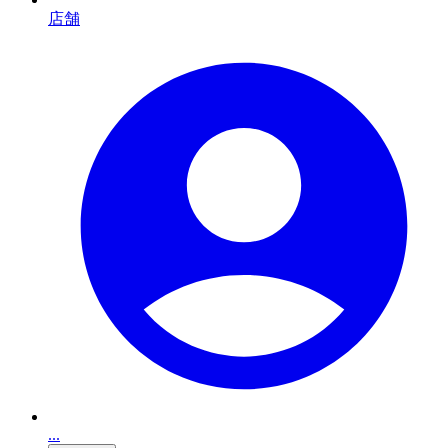
店舗
...