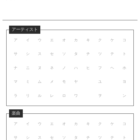
アーティスト
ア
イ
ウ
エ
オ
カ
キ
ク
ケ
コ
サ
シ
ス
セ
ソ
タ
チ
ツ
テ
ト
ナ
ニ
ヌ
ネ
ノ
ハ
ヒ
フ
ヘ
ホ
マ
ミ
ム
メ
モ
ヤ
ユ
ヨ
ラ
リ
ル
レ
ロ
ワ
ヲ
ン
楽曲
ア
イ
ウ
エ
オ
カ
キ
ク
ケ
コ
サ
シ
ス
セ
ソ
タ
チ
ツ
テ
ト