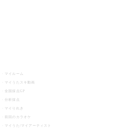
カラオケ楽曲・歌詞検索
カラオケ店舗検索
全国カラオケ大会
イベント・キャンペーン
うたスキ
マイルーム
マイうたスキ動画
全国採点GP
分析採点
マイりれき
前回のカラオケ
マイうた/マイアーティスト