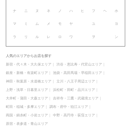
ナ
ニ
ヌ
ネ
ノ
ハ
ヒ
フ
ヘ
ホ
マ
ミ
ム
メ
モ
ヤ
ユ
ヨ
ラ
リ
ル
レ
ロ
ワ
ヲ
ン
人気のエリアからお店を探す
新宿・代々木・大久保エリア
渋谷・恵比寿・代官山エリア
銀座・新橋・有楽町エリア
池袋・高田馬場・早稲田エリア
神田・秋葉原・水道橋エリア
立川・八王子周辺エリア
上野・浅草・日暮里エリア
浜松町・田町・品川エリア
大井町・蒲田・大森エリア
吉祥寺・三鷹・武蔵境エリア
町田・稲城・多摩エリア
調布・府中・狛江エリア
両国・錦糸町・小岩エリア
中野・高円寺・荻窪エリア
原宿・表参道・青山エリア