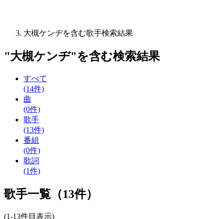
大槻ケンヂを含む歌手検索結果
"
大槻ケンヂ
"を含む
検索結果
すべて
(14件)
曲
(0件)
歌手
(13件)
番組
(0件)
歌詞
(1件)
歌手一覧（13件）
(1-13件目表示)