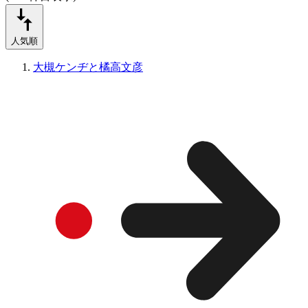
人気順
大槻ケンヂと橘高文彦