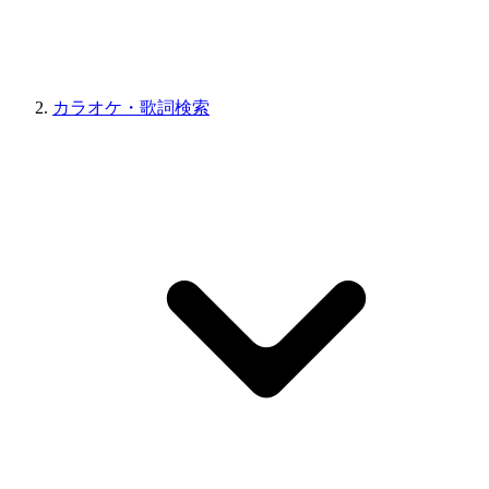
カラオケ・歌詞検索