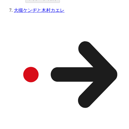
大槻ケンヂと木村カエレ