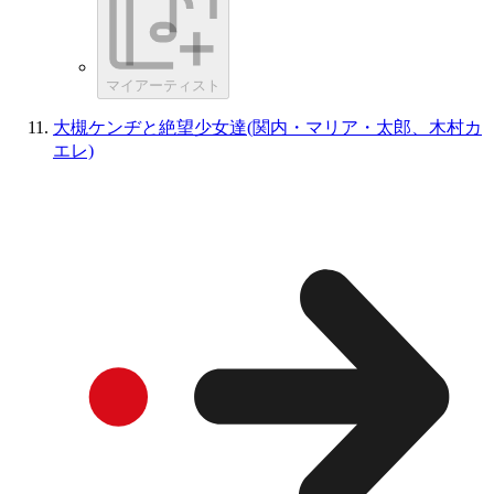
マイアーティスト
大槻ケンヂと絶望少女達(関内・マリア・太郎、木村カ
エレ)