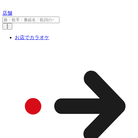
店舗
お店でカラオケ