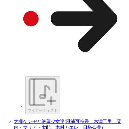
マイアーティスト
大槻ケンヂと絶望少女達(風浦可符香、木津千里、関
内・マリア・太郎、木村カエレ、日塔奈美)