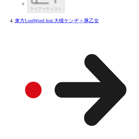
マイアーティスト
東方LostWord feat.大槻ケンヂ × 豚乙女