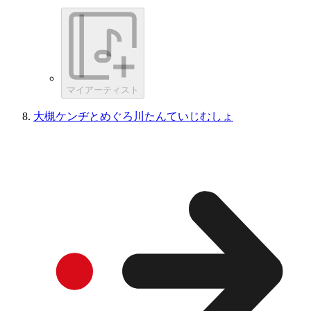
マイアーティスト
大槻ケンヂとめぐろ川たんていじむしょ