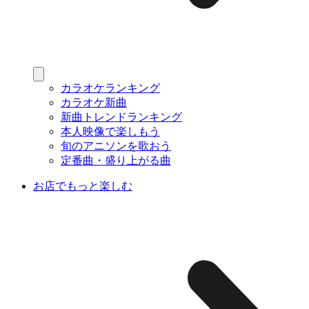
カラオケランキング
カラオケ新曲
新曲トレンドランキング
本人映像で楽しもう
旬のアニソンを歌おう
定番曲・盛り上がる曲
お店でもっと楽しむ