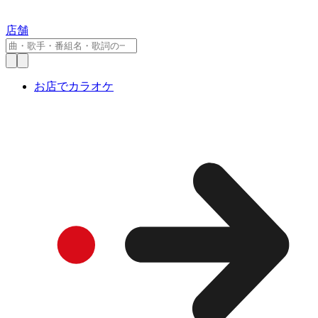
店舗
お店でカラオケ