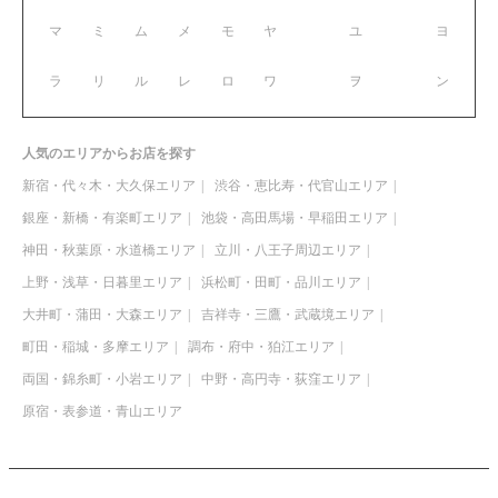
マ
ミ
ム
メ
モ
ヤ
ユ
ヨ
ラ
リ
ル
レ
ロ
ワ
ヲ
ン
人気のエリアからお店を探す
新宿・代々木・大久保エリア
渋谷・恵比寿・代官山エリア
銀座・新橋・有楽町エリア
池袋・高田馬場・早稲田エリア
神田・秋葉原・水道橋エリア
立川・八王子周辺エリア
上野・浅草・日暮里エリア
浜松町・田町・品川エリア
大井町・蒲田・大森エリア
吉祥寺・三鷹・武蔵境エリア
町田・稲城・多摩エリア
調布・府中・狛江エリア
両国・錦糸町・小岩エリア
中野・高円寺・荻窪エリア
原宿・表参道・青山エリア