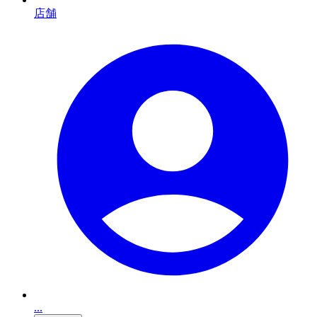
店舗
...