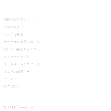
お店でもっと楽しむ
全国採点グランプリ
分析採点AI＋
うたスキ動画
カラオケで楽器を弾こう
歌いたい曲をリクエスト
キョクナビアプリ
オートボーカルエフェクト
あなたの最適キー
サビカラ
JOYKIDS
X PARK
X PARK パーティー