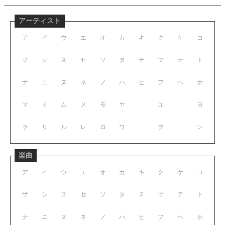
アーティスト
ア
イ
ウ
エ
オ
カ
キ
ク
ケ
コ
サ
シ
ス
セ
ソ
タ
チ
ツ
テ
ト
ナ
ニ
ヌ
ネ
ノ
ハ
ヒ
フ
ヘ
ホ
マ
ミ
ム
メ
モ
ヤ
ユ
ヨ
ラ
リ
ル
レ
ロ
ワ
ヲ
ン
楽曲
ア
イ
ウ
エ
オ
カ
キ
ク
ケ
コ
サ
シ
ス
セ
ソ
タ
チ
ツ
テ
ト
ナ
ニ
ヌ
ネ
ノ
ハ
ヒ
フ
ヘ
ホ