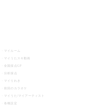
カラオケ店舗検索
全国カラオケ大会
イベント・キャンペーン
うたスキ
マイルーム
マイうたスキ動画
全国採点GP
分析採点
マイりれき
前回のカラオケ
マイうた/マイアーティスト
各種設定