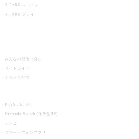
X PARK レッスン
X PARK プレイ
みるハコ
うたスキ ミュージックポスト
みんなの配信中楽曲
サイトガイド
カラオケ配信
家庭用カラオケ
PlayStation®4
Nintendo Switch (任天堂HP)
テレビ
スマートフォンアプリ