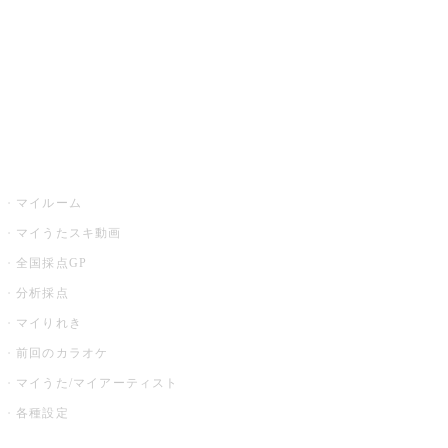
カラオケ店舗検索
全国カラオケ大会
イベント・キャンペーン
うたスキ
マイルーム
マイうたスキ動画
全国採点GP
分析採点
マイりれき
前回のカラオケ
マイうた/マイアーティスト
各種設定