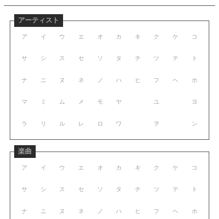
アーティスト
ア
イ
ウ
エ
オ
カ
キ
ク
ケ
コ
サ
シ
ス
セ
ソ
タ
チ
ツ
テ
ト
ナ
ニ
ヌ
ネ
ノ
ハ
ヒ
フ
ヘ
ホ
マ
ミ
ム
メ
モ
ヤ
ユ
ヨ
ラ
リ
ル
レ
ロ
ワ
ヲ
ン
楽曲
ア
イ
ウ
エ
オ
カ
キ
ク
ケ
コ
サ
シ
ス
セ
ソ
タ
チ
ツ
テ
ト
ナ
ニ
ヌ
ネ
ノ
ハ
ヒ
フ
ヘ
ホ