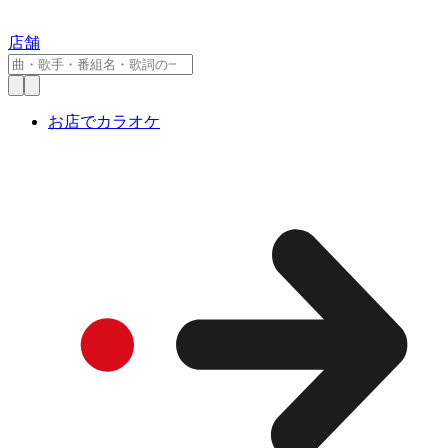
店舗
お店でカラオケ