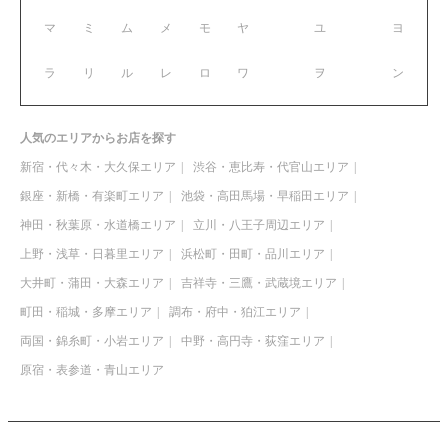
マ
ミ
ム
メ
モ
ヤ
ユ
ヨ
ラ
リ
ル
レ
ロ
ワ
ヲ
ン
人気のエリアからお店を探す
新宿・代々木・大久保エリア
渋谷・恵比寿・代官山エリア
銀座・新橋・有楽町エリア
池袋・高田馬場・早稲田エリア
神田・秋葉原・水道橋エリア
立川・八王子周辺エリア
上野・浅草・日暮里エリア
浜松町・田町・品川エリア
大井町・蒲田・大森エリア
吉祥寺・三鷹・武蔵境エリア
町田・稲城・多摩エリア
調布・府中・狛江エリア
両国・錦糸町・小岩エリア
中野・高円寺・荻窪エリア
原宿・表参道・青山エリア