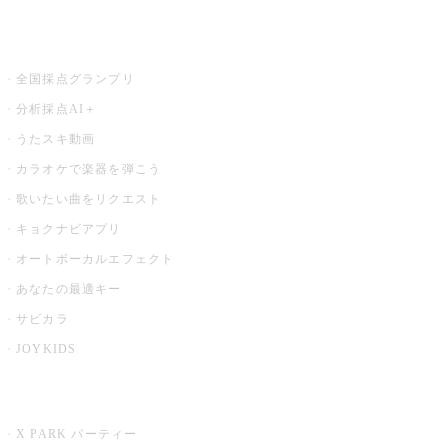
お店でもっと楽しむ
全国採点グランプリ
分析採点AI＋
うたスキ動画
カラオケで楽器を弾こう
歌いたい曲をリクエスト
キョクナビアプリ
オートボーカルエフェクト
あなたの最適キー
サビカラ
JOYKIDS
X PARK
X PARK パーティー