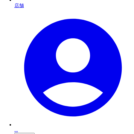
店舗
...