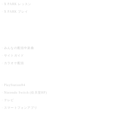
X PARK レッスン
X PARK プレイ
みるハコ
うたスキ ミュージックポスト
みんなの配信中楽曲
サイトガイド
カラオケ配信
家庭用カラオケ
PlayStation®4
Nintendo Switch (任天堂HP)
テレビ
スマートフォンアプリ