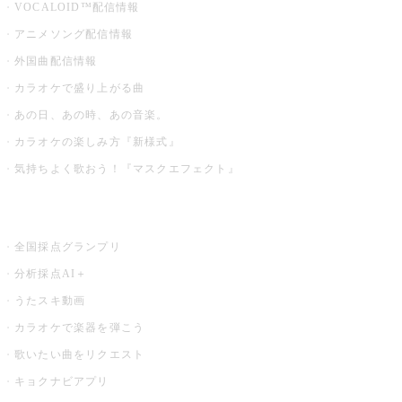
VOCALOID™配信情報
アニメソング配信情報
外国曲配信情報
カラオケで盛り上がる曲
あの日、あの時、あの音楽。
カラオケの楽しみ方『新様式』
気持ちよく歌おう！『マスクエフェクト』
お店でもっと楽しむ
全国採点グランプリ
分析採点AI＋
うたスキ動画
カラオケで楽器を弾こう
歌いたい曲をリクエスト
キョクナビアプリ