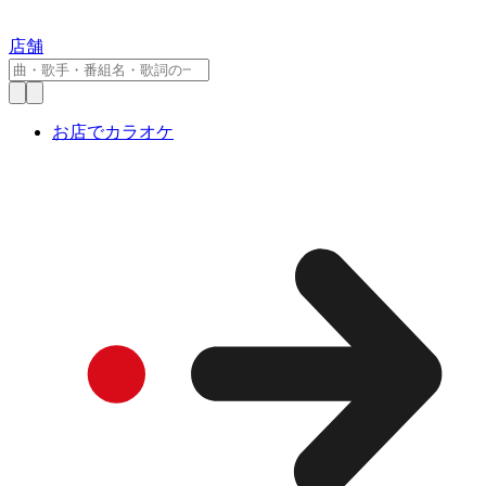
店舗
お店でカラオケ