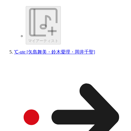
マイアーティスト
℃-ute [矢島舞美・鈴木愛理・岡井千聖]