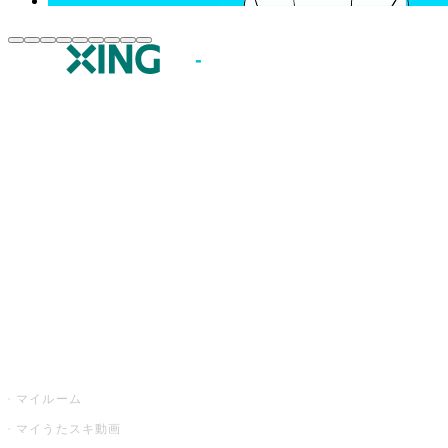
JOYSOUND.comトップ
カラオケ楽曲・歌詞検索
カラオケ店舗検索
全国カラオケ大会
イベント・キャンペーン
うたスキ
マイルーム
マイうたスキ動画