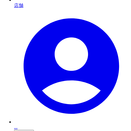
店舗
...