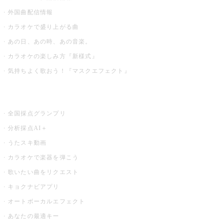
外国曲配信情報
カラオケで盛り上がる曲
あの日、あの時、あの音楽。
カラオケの楽しみ方『新様式』
気持ちよく歌おう！『マスクエフェクト』
お店でもっと楽しむ
全国採点グランプリ
分析採点AI＋
うたスキ動画
カラオケで楽器を弾こう
歌いたい曲をリクエスト
キョクナビアプリ
オートボーカルエフェクト
あなたの最適キー