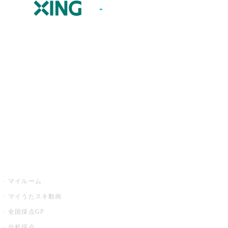
JOYSOUND.comトップ
カラオケ楽曲・歌詞検索
カラオケ店舗検索
全国カラオケ大会
イベント・キャンペーン
うたスキ
マイルーム
マイうたスキ動画
全国採点GP
分析採点