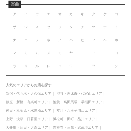
楽曲
ア
イ
ウ
エ
オ
カ
キ
ク
ケ
コ
サ
シ
ス
セ
ソ
タ
チ
ツ
テ
ト
ナ
ニ
ヌ
ネ
ノ
ハ
ヒ
フ
ヘ
ホ
マ
ミ
ム
メ
モ
ヤ
ユ
ヨ
ラ
リ
ル
レ
ロ
ワ
ヲ
ン
人気のエリアからお店を探す
新宿・代々木・大久保エリア
渋谷・恵比寿・代官山エリア
銀座・新橋・有楽町エリア
池袋・高田馬場・早稲田エリア
神田・秋葉原・水道橋エリア
立川・八王子周辺エリア
上野・浅草・日暮里エリア
浜松町・田町・品川エリア
大井町・蒲田・大森エリア
吉祥寺・三鷹・武蔵境エリア