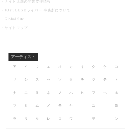
ナイト店舗の開業支援情報
JOYSOUNDライバー 事務所について
Global Site
サイトマップ
アーティスト
ア
イ
ウ
エ
オ
カ
キ
ク
ケ
コ
サ
シ
ス
セ
ソ
タ
チ
ツ
テ
ト
ナ
ニ
ヌ
ネ
ノ
ハ
ヒ
フ
ヘ
ホ
マ
ミ
ム
メ
モ
ヤ
ユ
ヨ
ラ
リ
ル
レ
ロ
ワ
ヲ
ン