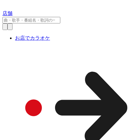
店舗
お店でカラオケ