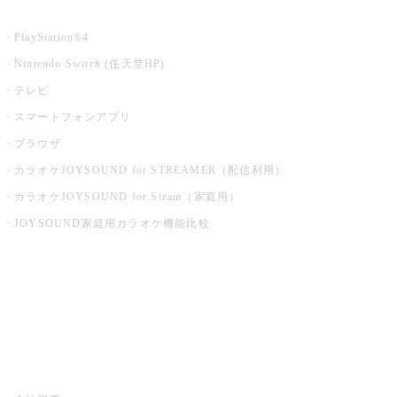
家庭用カラオケ
PlayStation®4
Nintendo Switch (任天堂HP)
テレビ
スマートフォンアプリ
ブラウザ
カラオケJOYSOUND for STREAMER（配信利用）
カラオケJOYSOUND for Steam（家庭用）
JOYSOUND家庭用カラオケ機能比較
アプリ・モバイルサービス一覧
音楽ニュース powered by ナタリー
その他