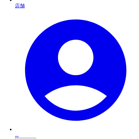
店舗
...