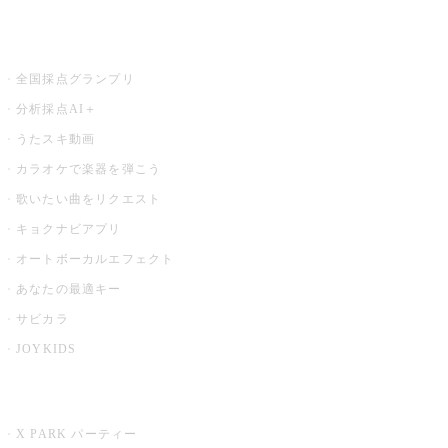
お店でもっと楽しむ
全国採点グランプリ
分析採点AI＋
うたスキ動画
カラオケで楽器を弾こう
歌いたい曲をリクエスト
キョクナビアプリ
オートボーカルエフェクト
あなたの最適キー
サビカラ
JOYKIDS
X PARK
X PARK パーティー