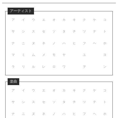
アーティスト
ア
イ
ウ
エ
オ
カ
キ
ク
ケ
コ
サ
シ
ス
セ
ソ
タ
チ
ツ
テ
ト
ナ
ニ
ヌ
ネ
ノ
ハ
ヒ
フ
ヘ
ホ
マ
ミ
ム
メ
モ
ヤ
ユ
ヨ
ラ
リ
ル
レ
ロ
ワ
ヲ
ン
楽曲
ア
イ
ウ
エ
オ
カ
キ
ク
ケ
コ
サ
シ
ス
セ
ソ
タ
チ
ツ
テ
ト
ナ
ニ
ヌ
ネ
ノ
ハ
ヒ
フ
ヘ
ホ