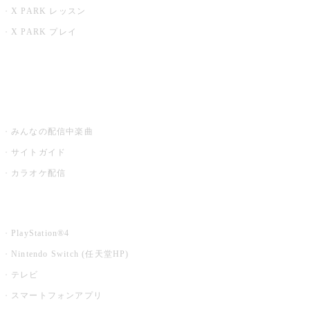
X PARK レッスン
X PARK プレイ
みるハコ
うたスキ ミュージックポスト
みんなの配信中楽曲
サイトガイド
カラオケ配信
家庭用カラオケ
PlayStation®4
Nintendo Switch (任天堂HP)
テレビ
スマートフォンアプリ