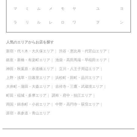
マ
ミ
ム
メ
モ
ヤ
ユ
ヨ
ラ
リ
ル
レ
ロ
ワ
ヲ
ン
人気のエリアからお店を探す
新宿・代々木・大久保エリア
渋谷・恵比寿・代官山エリア
銀座・新橋・有楽町エリア
池袋・高田馬場・早稲田エリア
神田・秋葉原・水道橋エリア
立川・八王子周辺エリア
上野・浅草・日暮里エリア
浜松町・田町・品川エリア
大井町・蒲田・大森エリア
吉祥寺・三鷹・武蔵境エリア
町田・稲城・多摩エリア
調布・府中・狛江エリア
両国・錦糸町・小岩エリア
中野・高円寺・荻窪エリア
原宿・表参道・青山エリア