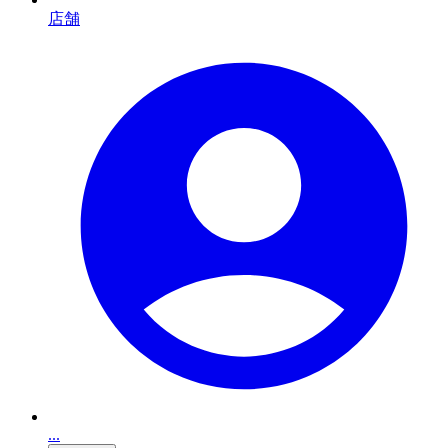
店舗
...