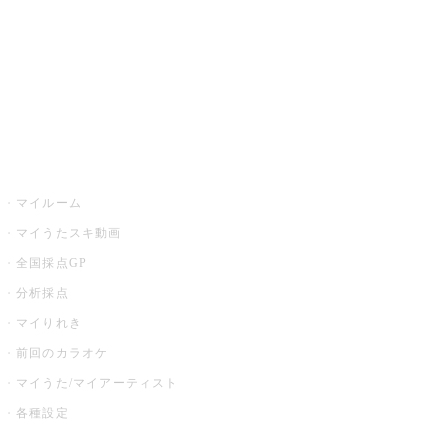
カラオケ店舗検索
全国カラオケ大会
イベント・キャンペーン
うたスキ
マイルーム
マイうたスキ動画
全国採点GP
分析採点
マイりれき
前回のカラオケ
マイうた/マイアーティスト
各種設定