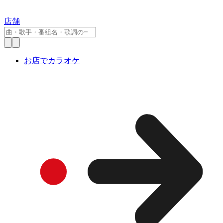
店舗
お店でカラオケ