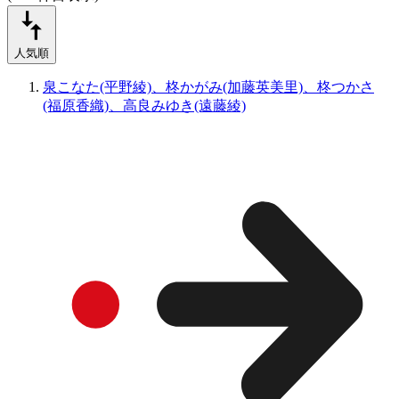
人気順
泉こなた(平野綾)、柊かがみ(加藤英美里)、柊つかさ
(福原香織)、高良みゆき(遠藤綾)