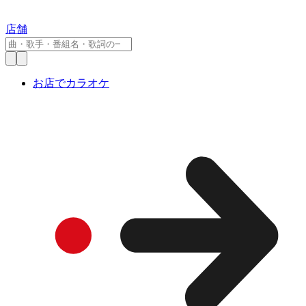
店舗
お店でカラオケ