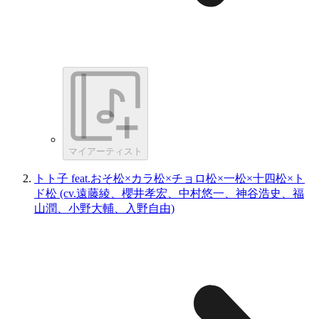
マイアーティスト
トト子 feat.おそ松×カラ松×チョロ松×一松×十四松×ト
ド松 (cv.遠藤綾、櫻井孝宏、中村悠一、神谷浩史、福
山潤、小野大輔、入野自由)