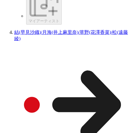
マイアーティスト
結(早見沙織)/月海(井上麻里奈)/草野(花澤香菜)/松(遠藤
綾)