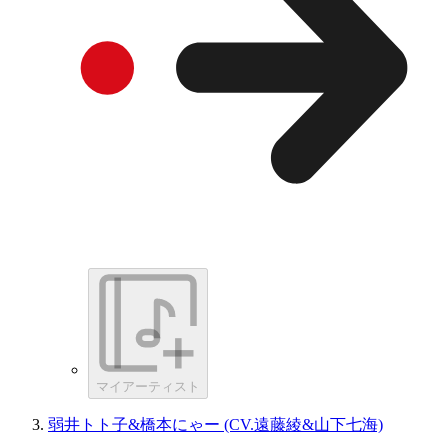
マイアーティスト
弱井トト子&橋本にゃー (CV.遠藤綾&山下七海)