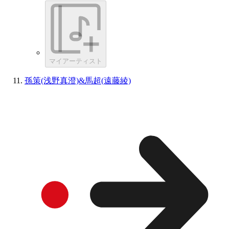
マイアーティスト
孫策(浅野真澄)&馬超(遠藤綾)