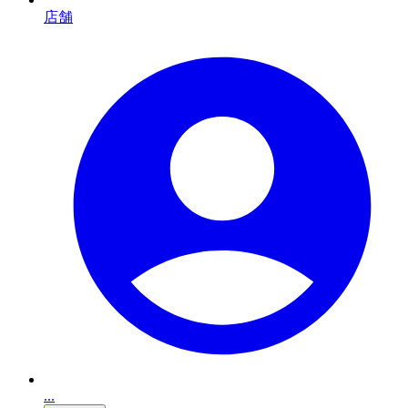
店舗
...