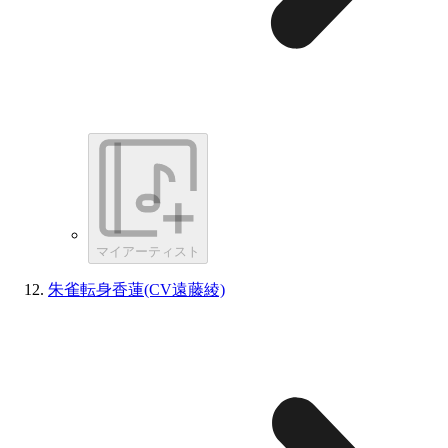
マイアーティスト
朱雀転身香蓮(CV遠藤綾)