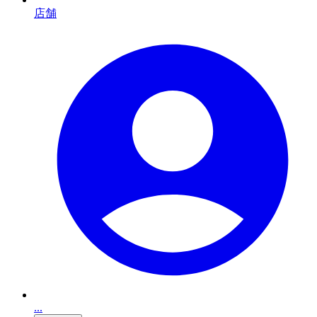
店舗
...