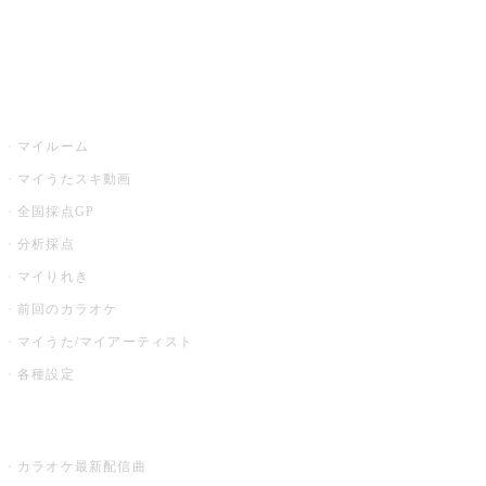
イベント・キャンペーン
うたスキ
マイルーム
マイうたスキ動画
全国採点GP
分析採点
マイりれき
前回のカラオケ
マイうた/マイアーティスト
各種設定
お店でカラオケ
カラオケ最新配信曲