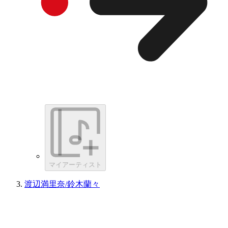
マイアーティスト
渡辺満里奈/鈴木蘭々