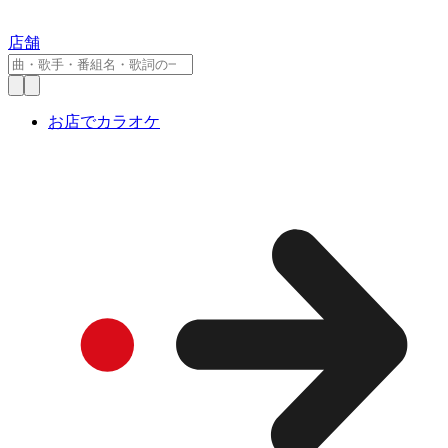
店舗
お店でカラオケ