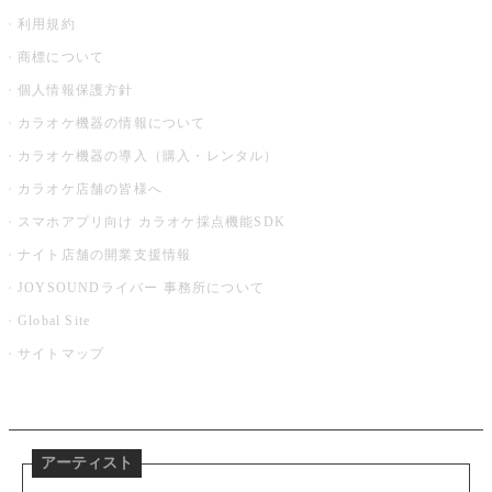
利用規約
商標について
個人情報保護方針
カラオケ機器の情報について
カラオケ機器の導入（購入・レンタル）
カラオケ店舗の皆様へ
スマホアプリ向け カラオケ採点機能SDK
ナイト店舗の開業支援情報
JOYSOUNDライバー 事務所について
Global Site
サイトマップ
アーティスト