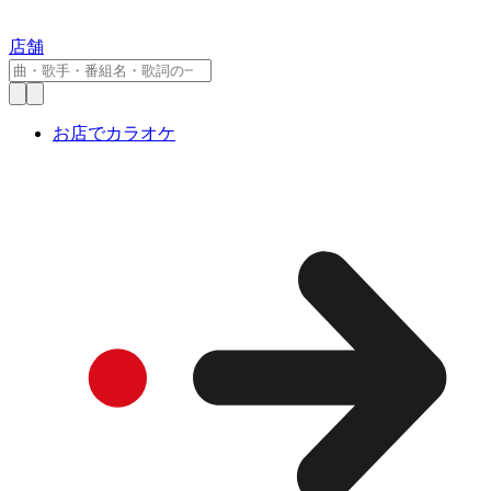
店舗
お店でカラオケ