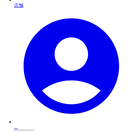
店舗
...