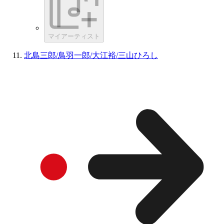
マイアーティスト
北島三郎/鳥羽一郎/大江裕/三山ひろし