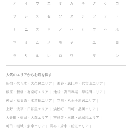
ア
イ
ウ
エ
オ
カ
キ
ク
ケ
コ
サ
シ
ス
セ
ソ
タ
チ
ツ
テ
ト
ナ
ニ
ヌ
ネ
ノ
ハ
ヒ
フ
ヘ
ホ
マ
ミ
ム
メ
モ
ヤ
ユ
ヨ
ラ
リ
ル
レ
ロ
ワ
ヲ
ン
人気のエリアからお店を探す
新宿・代々木・大久保エリア
渋谷・恵比寿・代官山エリア
銀座・新橋・有楽町エリア
池袋・高田馬場・早稲田エリア
神田・秋葉原・水道橋エリア
立川・八王子周辺エリア
上野・浅草・日暮里エリア
浜松町・田町・品川エリア
大井町・蒲田・大森エリア
吉祥寺・三鷹・武蔵境エリア
町田・稲城・多摩エリア
調布・府中・狛江エリア