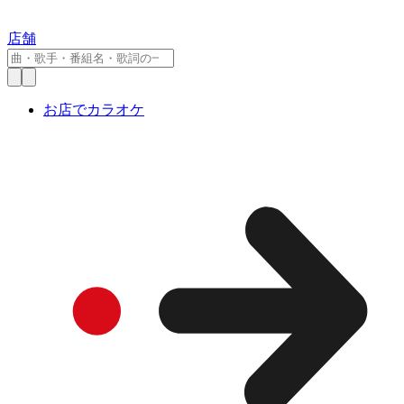
店舗
お店でカラオケ