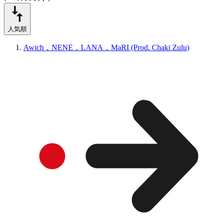
人気順
Awich，NENE，LANA，MaRI (Prod. Chaki Zulu)