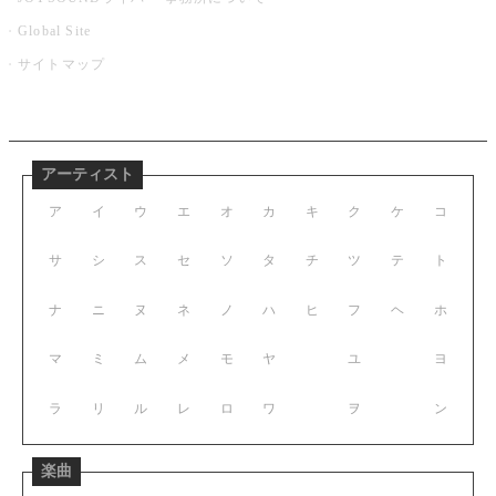
Global Site
サイトマップ
アーティスト
ア
イ
ウ
エ
オ
カ
キ
ク
ケ
コ
サ
シ
ス
セ
ソ
タ
チ
ツ
テ
ト
ナ
ニ
ヌ
ネ
ノ
ハ
ヒ
フ
ヘ
ホ
マ
ミ
ム
メ
モ
ヤ
ユ
ヨ
ラ
リ
ル
レ
ロ
ワ
ヲ
ン
楽曲