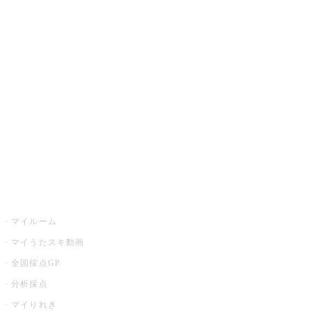
JOYSOUND.comトップ
カラオケ楽曲・歌詞検索
カラオケ店舗検索
全国カラオケ大会
イベント・キャンペーン
うたスキ
マイルーム
マイうたスキ動画
全国採点GP
分析採点
マイりれき