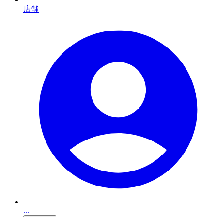
店舗
...