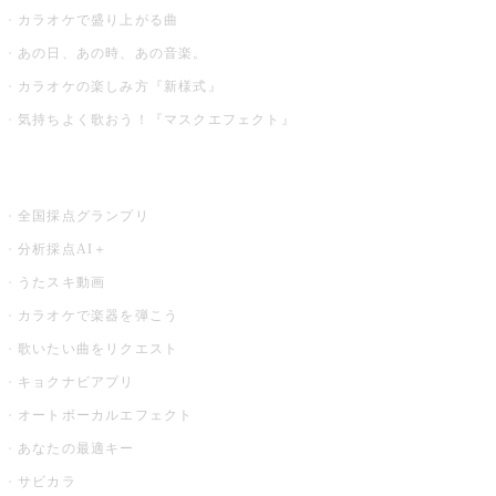
カラオケで盛り上がる曲
あの日、あの時、あの音楽。
カラオケの楽しみ方『新様式』
気持ちよく歌おう！『マスクエフェクト』
お店でもっと楽しむ
全国採点グランプリ
分析採点AI＋
うたスキ動画
カラオケで楽器を弾こう
歌いたい曲をリクエスト
キョクナビアプリ
オートボーカルエフェクト
あなたの最適キー
サビカラ