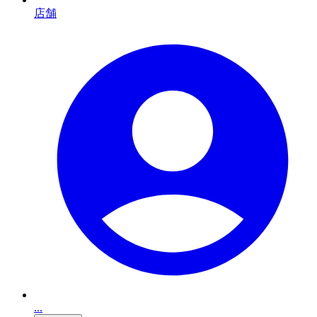
店舗
...