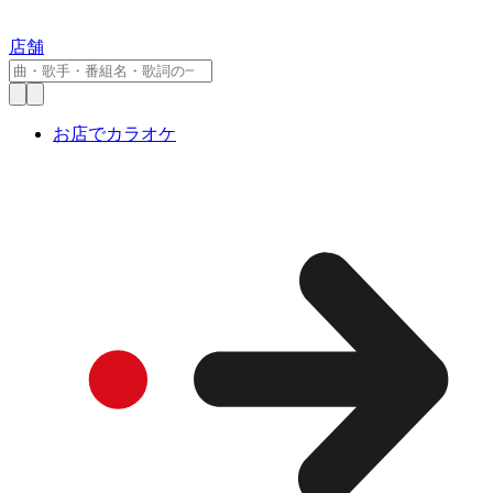
店舗
お店でカラオケ