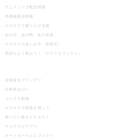
アニメソング配信情報
外国曲配信情報
カラオケで盛り上がる曲
あの日、あの時、あの音楽。
カラオケの楽しみ方『新様式』
気持ちよく歌おう！『マスクエフェクト』
お店でもっと楽しむ
全国採点グランプリ
分析採点AI＋
うたスキ動画
カラオケで楽器を弾こう
歌いたい曲をリクエスト
キョクナビアプリ
オートボーカルエフェクト