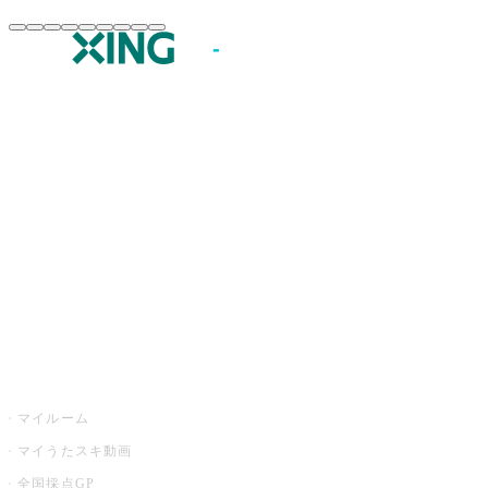
JOYSOUND.comトップ
カラオケ楽曲・歌詞検索
カラオケ店舗検索
全国カラオケ大会
イベント・キャンペーン
うたスキ
マイルーム
マイうたスキ動画
全国採点GP