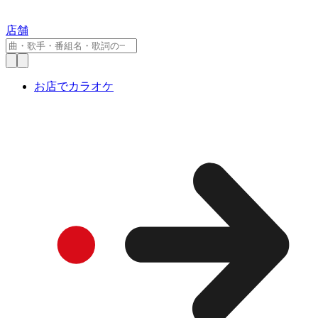
店舗
お店でカラオケ