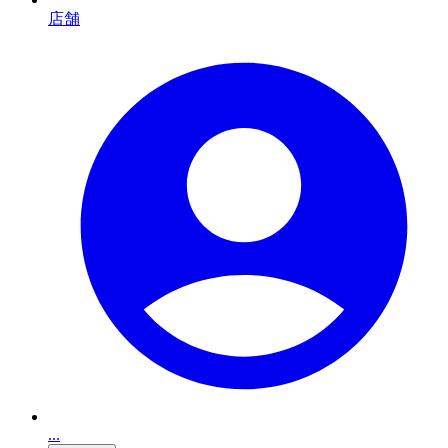
店舗
...