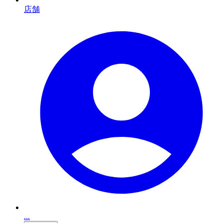
店舗
...