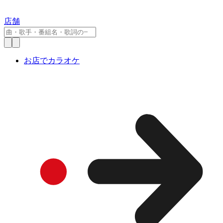
店舗
お店でカラオケ