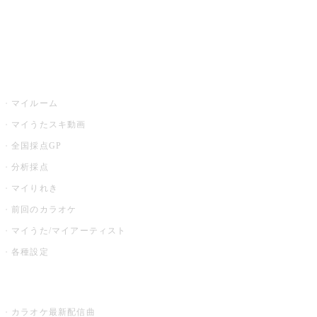
全国カラオケ大会
イベント・キャンペーン
うたスキ
マイルーム
マイうたスキ動画
全国採点GP
分析採点
マイりれき
前回のカラオケ
マイうた/マイアーティスト
各種設定
お店でカラオケ
カラオケ最新配信曲