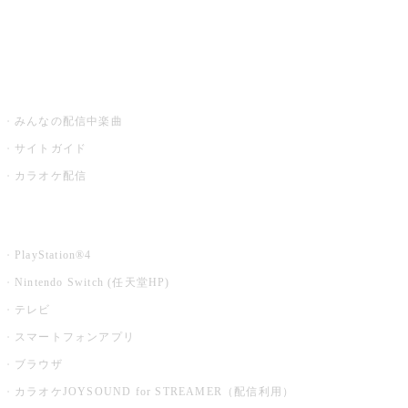
みるハコ
うたスキ ミュージックポスト
みんなの配信中楽曲
サイトガイド
カラオケ配信
家庭用カラオケ
PlayStation®4
Nintendo Switch (任天堂HP)
テレビ
スマートフォンアプリ
ブラウザ
カラオケJOYSOUND for STREAMER（配信利用）