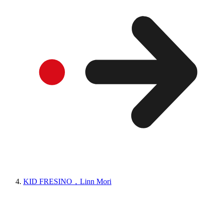
KID FRESINO，Linn Mori