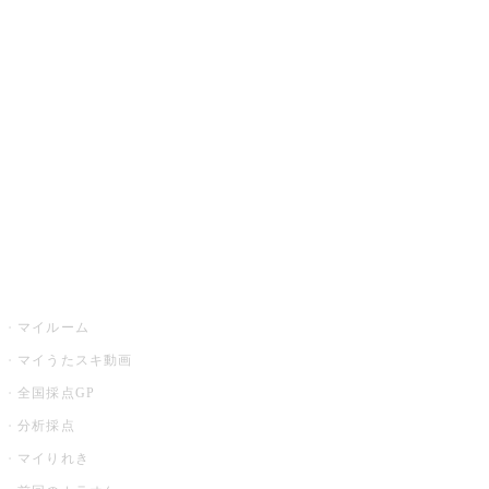
カラオケ楽曲・歌詞検索
カラオケ店舗検索
全国カラオケ大会
イベント・キャンペーン
うたスキ
マイルーム
マイうたスキ動画
全国採点GP
分析採点
マイりれき