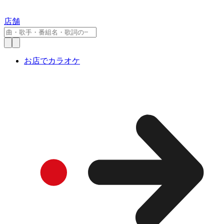
店舗
お店でカラオケ