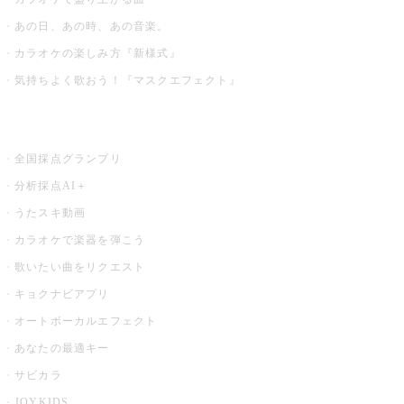
あの日、あの時、あの音楽。
カラオケの楽しみ方『新様式』
気持ちよく歌おう！『マスクエフェクト』
お店でもっと楽しむ
全国採点グランプリ
分析採点AI＋
うたスキ動画
カラオケで楽器を弾こう
歌いたい曲をリクエスト
キョクナビアプリ
オートボーカルエフェクト
あなたの最適キー
サビカラ
JOYKIDS