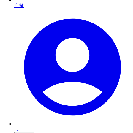
店舗
...