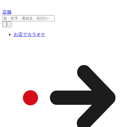
店舗
お店でカラオケ