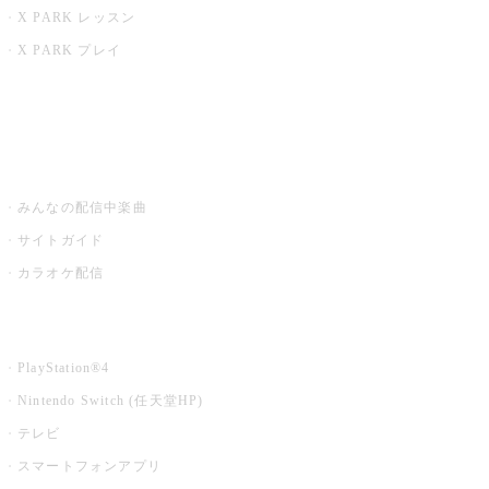
X PARK レッスン
X PARK プレイ
みるハコ
うたスキ ミュージックポスト
みんなの配信中楽曲
サイトガイド
カラオケ配信
家庭用カラオケ
PlayStation®4
Nintendo Switch (任天堂HP)
テレビ
スマートフォンアプリ