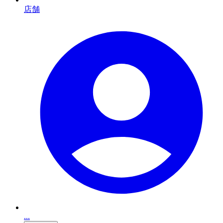
店舗
...