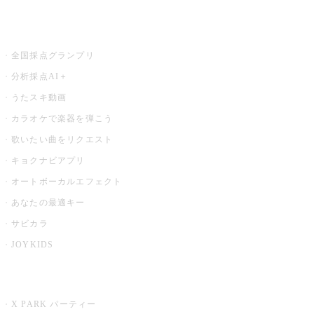
お店でもっと楽しむ
全国採点グランプリ
分析採点AI＋
うたスキ動画
カラオケで楽器を弾こう
歌いたい曲をリクエスト
キョクナビアプリ
オートボーカルエフェクト
あなたの最適キー
サビカラ
JOYKIDS
X PARK
X PARK パーティー