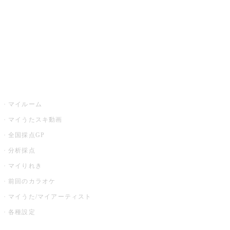
カラオケ店舗検索
全国カラオケ大会
イベント・キャンペーン
うたスキ
マイルーム
マイうたスキ動画
全国採点GP
分析採点
マイりれき
前回のカラオケ
マイうた/マイアーティスト
各種設定