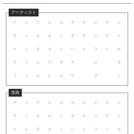
アーティスト
ア
イ
ウ
エ
オ
カ
キ
ク
ケ
コ
サ
シ
ス
セ
ソ
タ
チ
ツ
テ
ト
ナ
ニ
ヌ
ネ
ノ
ハ
ヒ
フ
ヘ
ホ
マ
ミ
ム
メ
モ
ヤ
ユ
ヨ
ラ
リ
ル
レ
ロ
ワ
ヲ
ン
楽曲
ア
イ
ウ
エ
オ
カ
キ
ク
ケ
コ
サ
シ
ス
セ
ソ
タ
チ
ツ
テ
ト
ナ
ニ
ヌ
ネ
ノ
ハ
ヒ
フ
ヘ
ホ