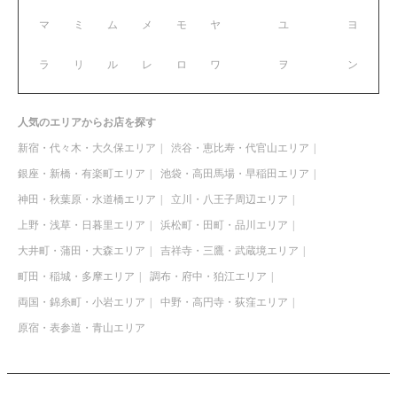
マ
ミ
ム
メ
モ
ヤ
ユ
ヨ
ラ
リ
ル
レ
ロ
ワ
ヲ
ン
人気のエリアからお店を探す
新宿・代々木・大久保エリア
渋谷・恵比寿・代官山エリア
銀座・新橋・有楽町エリア
池袋・高田馬場・早稲田エリア
神田・秋葉原・水道橋エリア
立川・八王子周辺エリア
上野・浅草・日暮里エリア
浜松町・田町・品川エリア
大井町・蒲田・大森エリア
吉祥寺・三鷹・武蔵境エリア
町田・稲城・多摩エリア
調布・府中・狛江エリア
両国・錦糸町・小岩エリア
中野・高円寺・荻窪エリア
原宿・表参道・青山エリア