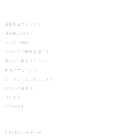
お店でもっと楽しむ
全国採点グランプリ
分析採点AI＋
うたスキ動画
カラオケで楽器を弾こう
歌いたい曲をリクエスト
キョクナビアプリ
オートボーカルエフェクト
あなたの最適キー
サビカラ
JOYKIDS
X PARK
X PARK パーティー