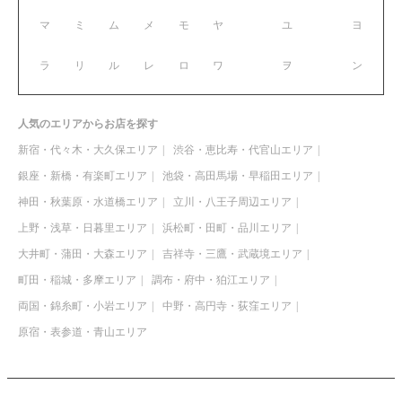
マ
ミ
ム
メ
モ
ヤ
ユ
ヨ
ラ
リ
ル
レ
ロ
ワ
ヲ
ン
人気のエリアからお店を探す
新宿・代々木・大久保エリア
渋谷・恵比寿・代官山エリア
銀座・新橋・有楽町エリア
池袋・高田馬場・早稲田エリア
神田・秋葉原・水道橋エリア
立川・八王子周辺エリア
上野・浅草・日暮里エリア
浜松町・田町・品川エリア
大井町・蒲田・大森エリア
吉祥寺・三鷹・武蔵境エリア
町田・稲城・多摩エリア
調布・府中・狛江エリア
両国・錦糸町・小岩エリア
中野・高円寺・荻窪エリア
原宿・表参道・青山エリア