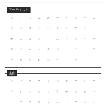
アーティスト
ア
イ
ウ
エ
オ
カ
キ
ク
ケ
コ
サ
シ
ス
セ
ソ
タ
チ
ツ
テ
ト
ナ
ニ
ヌ
ネ
ノ
ハ
ヒ
フ
ヘ
ホ
マ
ミ
ム
メ
モ
ヤ
ユ
ヨ
ラ
リ
ル
レ
ロ
ワ
ヲ
ン
楽曲
ア
イ
ウ
エ
オ
カ
キ
ク
ケ
コ
サ
シ
ス
セ
ソ
タ
チ
ツ
テ
ト
ナ
ニ
ヌ
ネ
ノ
ハ
ヒ
フ
ヘ
ホ