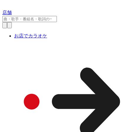
店舗
お店でカラオケ