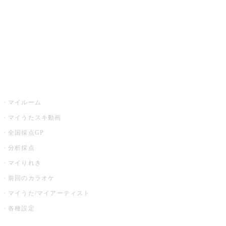
カラオケ店舗検索
全国カラオケ大会
イベント・キャンペーン
うたスキ
マイルーム
マイうたスキ動画
全国採点GP
分析採点
マイりれき
前回のカラオケ
マイうた/マイアーティスト
各種設定