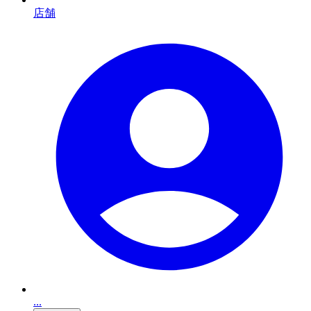
店舗
...