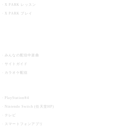
X PARK レッスン
X PARK プレイ
みるハコ
うたスキ ミュージックポスト
みんなの配信中楽曲
サイトガイド
カラオケ配信
家庭用カラオケ
PlayStation®4
Nintendo Switch (任天堂HP)
テレビ
スマートフォンアプリ