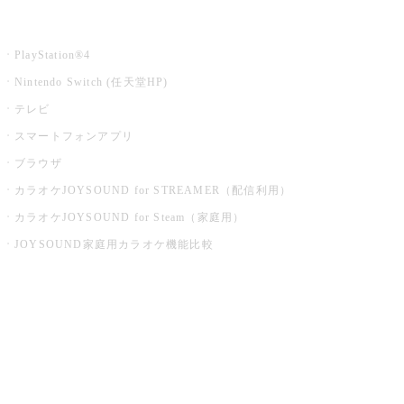
家庭用カラオケ
PlayStation®4
Nintendo Switch (任天堂HP)
テレビ
スマートフォンアプリ
ブラウザ
カラオケJOYSOUND for STREAMER（配信利用）
カラオケJOYSOUND for Steam（家庭用）
JOYSOUND家庭用カラオケ機能比較
アプリ・モバイルサービス一覧
音楽ニュース powered by ナタリー
その他