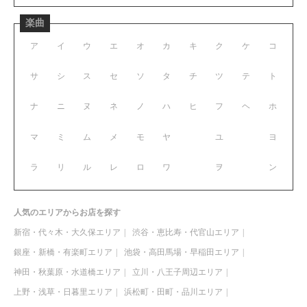
楽曲
ア
イ
ウ
エ
オ
カ
キ
ク
ケ
コ
サ
シ
ス
セ
ソ
タ
チ
ツ
テ
ト
ナ
ニ
ヌ
ネ
ノ
ハ
ヒ
フ
ヘ
ホ
マ
ミ
ム
メ
モ
ヤ
ユ
ヨ
ラ
リ
ル
レ
ロ
ワ
ヲ
ン
人気のエリアからお店を探す
新宿・代々木・大久保エリア
渋谷・恵比寿・代官山エリア
銀座・新橋・有楽町エリア
池袋・高田馬場・早稲田エリア
神田・秋葉原・水道橋エリア
立川・八王子周辺エリア
上野・浅草・日暮里エリア
浜松町・田町・品川エリア