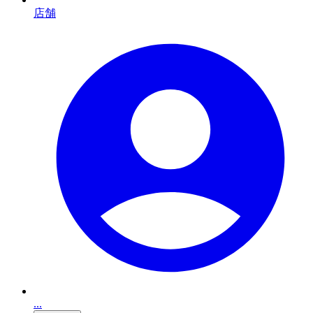
店舗
...