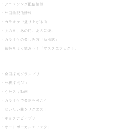
アニメソング配信情報
外国曲配信情報
カラオケで盛り上がる曲
あの日、あの時、あの音楽。
カラオケの楽しみ方『新様式』
気持ちよく歌おう！『マスクエフェクト』
お店でもっと楽しむ
全国採点グランプリ
分析採点AI＋
うたスキ動画
カラオケで楽器を弾こう
歌いたい曲をリクエスト
キョクナビアプリ
オートボーカルエフェクト