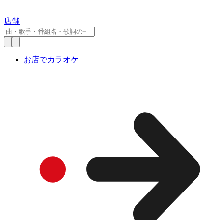
店舗
お店でカラオケ