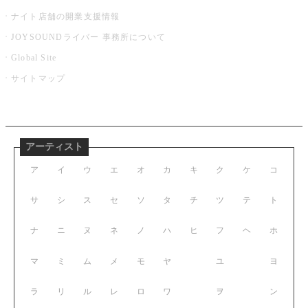
ナイト店舗の開業支援情報
JOYSOUNDライバー 事務所について
Global Site
サイトマップ
アーティスト
ア
イ
ウ
エ
オ
カ
キ
ク
ケ
コ
サ
シ
ス
セ
ソ
タ
チ
ツ
テ
ト
ナ
ニ
ヌ
ネ
ノ
ハ
ヒ
フ
ヘ
ホ
マ
ミ
ム
メ
モ
ヤ
ユ
ヨ
ラ
リ
ル
レ
ロ
ワ
ヲ
ン