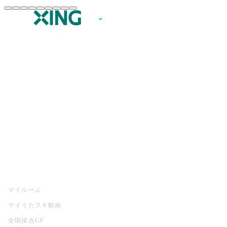
JOYSOUND.comトップ
カラオケ楽曲・歌詞検索
カラオケ店舗検索
全国カラオケ大会
イベント・キャンペーン
うたスキ
マイルーム
マイうたスキ動画
全国採点GP