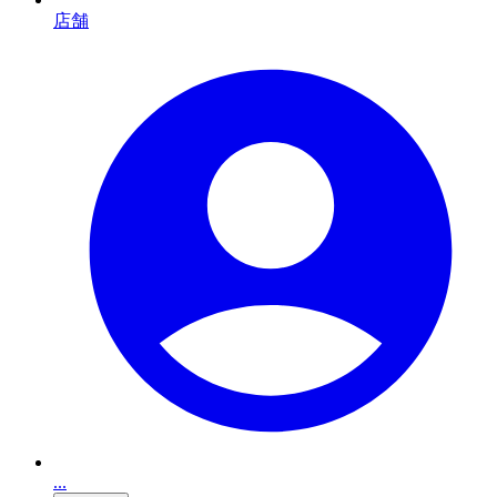
店舗
...