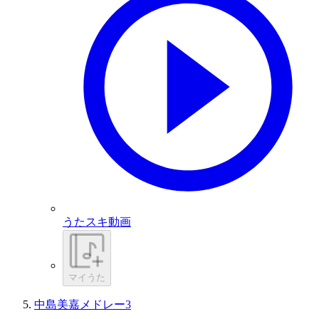
うたスキ動画
マイうた
中島美嘉メドレー3