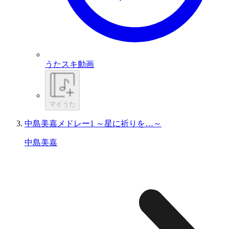
うたスキ動画
マイうた
中島美嘉メドレー1 ～星に祈りを…～
中島美嘉