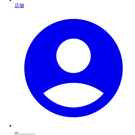
店舗
...