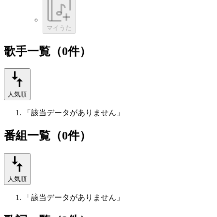
マイうた
歌手一覧（0件）
人気順
「該当データがありません」
番組一覧（0件）
人気順
「該当データがありません」