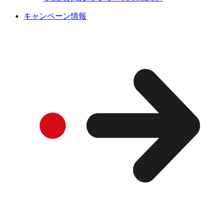
キャンペーン情報