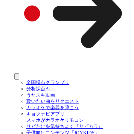
全国採点グランプリ
分析採点AI＋
うたスキ動画
歌いたい曲をリクエスト
カラオケで楽器を弾こう
キョクナビアプリ
スマホがカラオケリモコン
サビだけを気持ちよく『サビカラ』
子供向けコンテンツ『JOYKIDS』