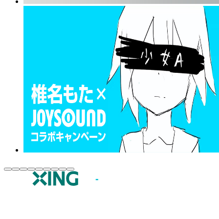
JOYSOUND.comトップ