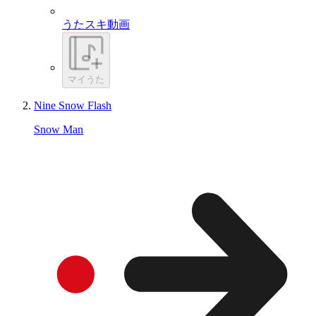
うたスキ動画
マイうた
Nine Snow Flash
Snow Man