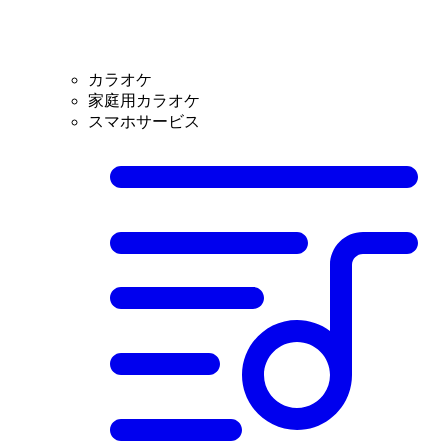
カラオケ
家庭用カラオケ
スマホサービス