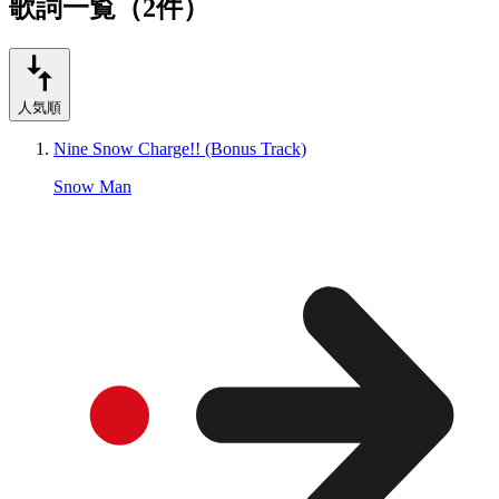
歌詞一覧（2件）
人気順
Nine Snow Charge!! (Bonus Track)
Snow Man