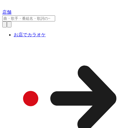
店舗
お店でカラオケ