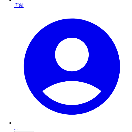
店舗
...