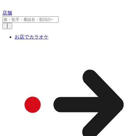
店舗
お店でカラオケ