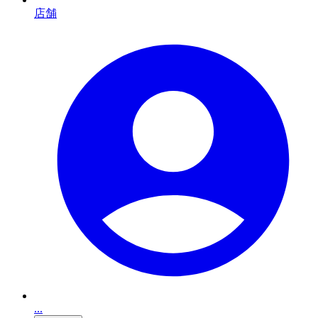
店舗
...